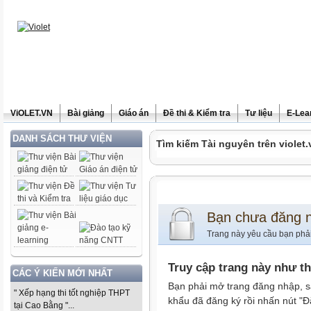
ViOLET.VN
Bài giảng
Giáo án
Đề thi & Kiểm tra
Tư liệu
E-Lea
DANH SÁCH THƯ VIỆN
Tìm kiếm Tài nguyên trên violet.
Bạn chưa đăng 
Trang này yêu cầu bạn phả
Truy cập trang này như t
CÁC Ý KIẾN MỚI NHẤT
Bạn phải mở trang đăng nhập, s
" Xếp hạng thi tốt nghiệp THPT
khẩu đã đăng ký rồi nhấn nút "Đ
tại Cao Bằng "...