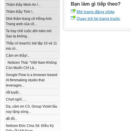
Bạn làm gì tiếp theo?
Thăm thầy Minh An !...
Mở trang đăng nhập
Thăm thầy Tình !...
Quay trở lại trang trước
Ghé thăm trang cô Hồng Anh.
Trang web của cô...
Ta hay chê cuộc đời méo mó
Sao ta không...
Thầy có bsach1 bài tập 10 và 11
mà có...
Cảm ơn thầy!...
Netizen Thái: "Việt Nam Không
Còn Muốn Chỉ Là...
Google Flow is a browser-based
AI filmmaking studio that
leverages...
rất tuyệt...
Chợt nghĩ......
Dạ, cảm ơn Cô. Group Violet lâu
nay lặng sóng...
đề tốt...
Netizen Đức Chia Sẻ: Điều Kỳ