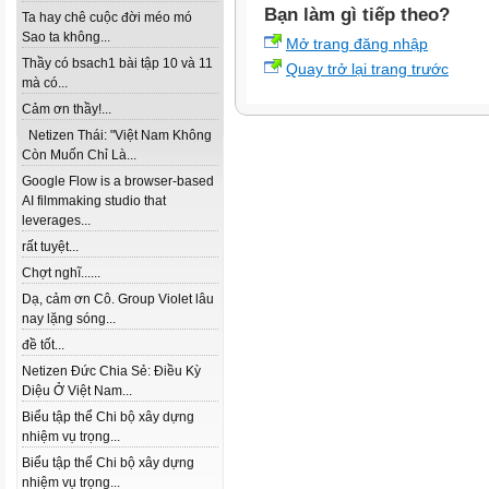
Bạn làm gì tiếp theo?
Ta hay chê cuộc đời méo mó
Sao ta không...
Mở trang đăng nhập
Thầy có bsach1 bài tập 10 và 11
Quay trở lại trang trước
mà có...
Cảm ơn thầy!...
Netizen Thái: "Việt Nam Không
Còn Muốn Chỉ Là...
Google Flow is a browser-based
AI filmmaking studio that
leverages...
rất tuyệt...
Chợt nghĩ......
Dạ, cảm ơn Cô. Group Violet lâu
nay lặng sóng...
đề tốt...
Netizen Đức Chia Sẻ: Điều Kỳ
Diệu Ở Việt Nam...
Biểu tập thể Chi bộ xây dựng
nhiệm vụ trọng...
Biểu tập thể Chi bộ xây dựng
nhiệm vụ trọng...