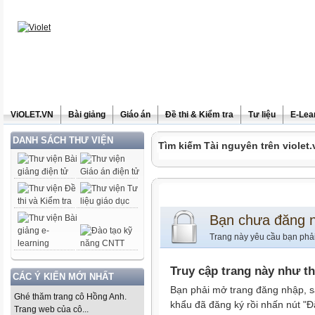
ViOLET.VN
Bài giảng
Giáo án
Đề thi & Kiểm tra
Tư liệu
E-Lea
DANH SÁCH THƯ VIỆN
Tìm kiếm Tài nguyên trên violet.
Bạn chưa đăng 
Trang này yêu cầu bạn phả
Truy cập trang này như t
CÁC Ý KIẾN MỚI NHẤT
Bạn phải mở trang đăng nhập, s
Ghé thăm trang cô Hồng Anh.
khẩu đã đăng ký rồi nhấn nút "Đ
Trang web của cô...