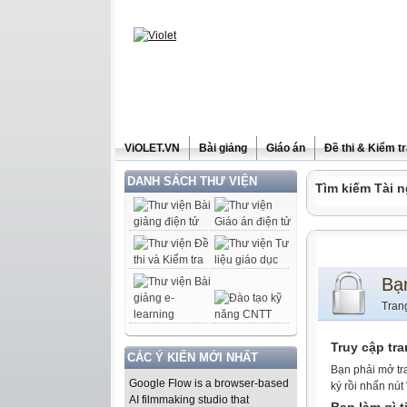
ViOLET.VN
Bài giảng
Giáo án
Đề thi & Kiểm t
DANH SÁCH THƯ VIỆN
Tìm kiếm Tài n
Bạ
Tran
Truy cập tr
CÁC Ý KIẾN MỚI NHẤT
Bạn phải mở tr
Google Flow is a browser-based
ký rồi nhấn nút
AI filmmaking studio that