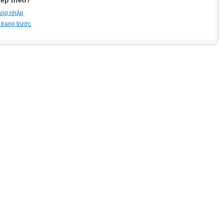
iếp theo?
ăng nhập
 trang trước