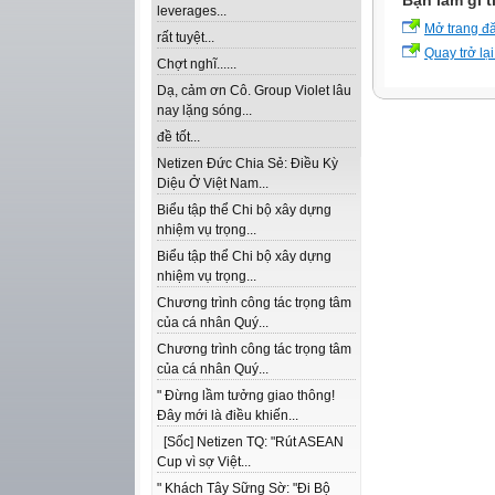
Bạn làm gì t
leverages...
Mở trang đ
rất tuyệt...
Quay trở lại
Chợt nghĩ......
Dạ, cảm ơn Cô. Group Violet lâu
nay lặng sóng...
đề tốt...
Netizen Đức Chia Sẻ: Điều Kỳ
Diệu Ở Việt Nam...
Biểu tập thể Chi bộ xây dựng
nhiệm vụ trọng...
Biểu tập thể Chi bộ xây dựng
nhiệm vụ trọng...
Chương trình công tác trọng tâm
của cá nhân Quý...
Chương trình công tác trọng tâm
của cá nhân Quý...
" Đừng lầm tưởng giao thông!
Đây mới là điều khiến...
[Sốc] Netizen TQ: "Rút ASEAN
Cup vì sợ Việt...
" Khách Tây Sững Sờ: "Đi Bộ