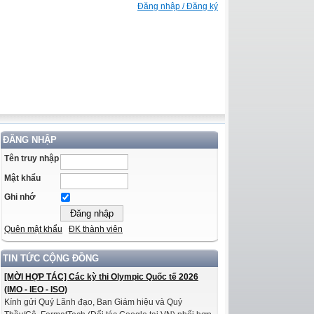
Đăng nhập / Đăng ký
ĐĂNG NHẬP
Tên truy nhập
Mật khẩu
Ghi nhớ
Quên mật khẩu
ĐK thành viên
TIN TỨC CỘNG ĐỒNG
[MỜI HỢP TÁC] Các kỳ thi Olympic Quốc tế 2026
(IMO - IEO - ISO)
Kính gửi Quý Lãnh đạo, Ban Giám hiệu và Quý