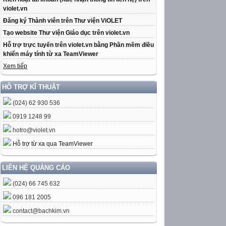
violet.vn
Đăng ký Thành viên trên Thư viện ViOLET
Tạo website Thư viện Giáo dục trên violet.vn
Hỗ trợ trực tuyến trên violet.vn bằng Phần mềm điều
khiển máy tính từ xa TeamViewer
Xem tiếp
HỖ TRỢ KĨ THUẬT
(024) 62 930 536
0919 1248 99
hotro@violet.vn
Hỗ trợ từ xa qua TeamViewer
LIÊN HỆ QUẢNG CÁO
(024) 66 745 632
096 181 2005
contact@bachkim.vn