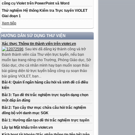
công cụ Violet trên PowerPoint và Word
Thử nghiệm Hệ thống Kiểm tra Trực tuyến ViOLET
Giai đoạn 1
Xem tiếp
HƯỚNG DẪN SỬ DỤNG THƯ VIỆN
Xác thực Thông tin thành viên trên violet.vn
Sau khi đã đăng ký thành công và trở
thành thành viên của Thư viện trực tuyến, nếu bạn
muốn tạo trang riêng cho Trường, Phòng Giáo dục, Sở
Giáo dục, cho cá nhân mình hay bạn muốn soạn thảo
bài giảng điện tử trực tuyến bằng công cụ soạn thảo
bài giảng ViOLET, bạn...
Bài 4: Quản lí ngân hàng câu hỏi và sinh đề có điều
kiện
Bài 3: Tạo đề thi trắc nghiệm trực tuyến dạng chọn
một đáp án đúng
Bài 2: Tạo cây thư mục chứa câu hỏi trắc nghiệm
đồng bộ với danh mục SGK
Bài 1: Hướng dẫn tạo đề thi trắc nghiệm trực tuyến
Lấy lại Mật khẩu trên violet.vn
Kích hoạt tài khoản (Xác nhận thông tin liên hệ) trên