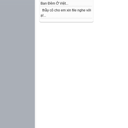
Ban Đêm Ở Việt...
thầy cô cho em xin file nghe với
ạ!...