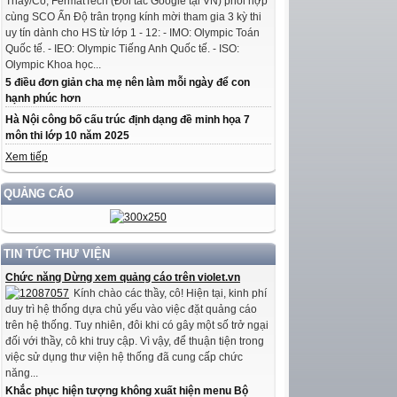
Thầy/Cô, FermatTech (Đối tác Google tại VN) phối hợp
cùng SCO Ấn Độ trân trọng kính mời tham gia 3 kỳ thi
uy tín dành cho HS từ lớp 1 - 12: - IMO: Olympic Toán
Quốc tế. - IEO: Olympic Tiếng Anh Quốc tế. - ISO:
Olympic Khoa học...
5 điều đơn giản cha mẹ nên làm mỗi ngày để con
hạnh phúc hơn
Hà Nội công bố cấu trúc định dạng đề minh họa 7
môn thi lớp 10 năm 2025
Xem tiếp
QUẢNG CÁO
TIN TỨC THƯ VIỆN
Chức năng Dừng xem quảng cáo trên violet.vn
Kính chào các thầy, cô! Hiện tại, kinh phí
duy trì hệ thống dựa chủ yếu vào việc đặt quảng cáo
trên hệ thống. Tuy nhiên, đôi khi có gây một số trở ngại
đối với thầy, cô khi truy cập. Vì vậy, để thuận tiện trong
việc sử dụng thư viện hệ thống đã cung cấp chức
năng...
Khắc phục hiện tượng không xuất hiện menu Bộ