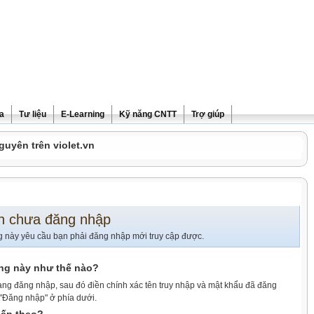
ra
Tư liệu
E-Learning
Kỹ năng CNTT
Trợ giúp
guyên trên violet.vn
n chưa đăng nhập
g này yêu cầu bạn phải đăng nhập mới truy cập được.
ang này như thế nào?
ang đăng nhập, sau đó điền chính xác tên truy nhập và mật khẩu đã đăng
 "Đăng nhập" ở phía dưới.