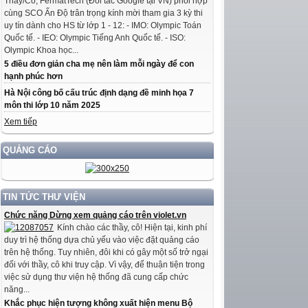
Thầy/Cô, FermatTech (Đối tác Google tại VN) phối hợp
cùng SCO Ấn Độ trân trọng kính mời tham gia 3 kỳ thi
uy tín dành cho HS từ lớp 1 - 12: - IMO: Olympic Toán
Quốc tế. - IEO: Olympic Tiếng Anh Quốc tế. - ISO:
Olympic Khoa học...
5 điều đơn giản cha mẹ nên làm mỗi ngày để con
hạnh phúc hơn
Hà Nội công bố cấu trúc định dạng đề minh họa 7
môn thi lớp 10 năm 2025
Xem tiếp
QUẢNG CÁO
TIN TỨC THƯ VIỆN
Chức năng Dừng xem quảng cáo trên violet.vn
Kính chào các thầy, cô! Hiện tại, kinh phí
duy trì hệ thống dựa chủ yếu vào việc đặt quảng cáo
trên hệ thống. Tuy nhiên, đôi khi có gây một số trở ngại
đối với thầy, cô khi truy cập. Vì vậy, để thuận tiện trong
việc sử dụng thư viện hệ thống đã cung cấp chức
năng...
Khắc phục hiện tượng không xuất hiện menu Bộ