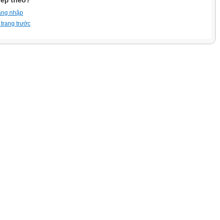
iếp theo?
ăng nhập
 trang trước