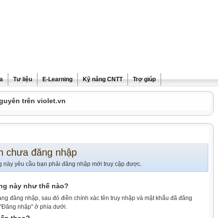
ra
Tư liệu
E-Learning
Kỹ năng CNTT
Trợ giúp
guyên trên violet.vn
n chưa đăng nhập
g này yêu cầu bạn phải đăng nhập mới truy cập được.
ang này như thế nào?
ang đăng nhập, sau đó điền chính xác tên truy nhập và mật khẩu đã đăng
 "Đăng nhập" ở phía dưới.