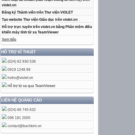
violet.vn
Đăng ký Thành viên trên Thư viện ViOLET
Tạo website Thư viện Giáo dục trên violet.vn
Hỗ trợ trực tuyến trên violet.vn bằng Phần mềm điều
khiển máy tính từ xa TeamViewer
Xem tiếp
HỖ TRỢ KĨ THUẬT
(024) 62 930 536
0919 1248 99
hotro@violet.vn
Hỗ trợ từ xa qua TeamViewer
LIÊN HỆ QUẢNG CÁO
(024) 66 745 632
096 181 2005
contact@bachkim.vn