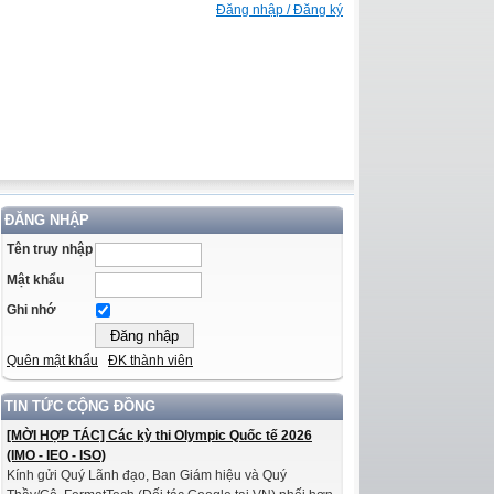
Đăng nhập / Đăng ký
ĐĂNG NHẬP
Tên truy nhập
Mật khẩu
Ghi nhớ
Quên mật khẩu
ĐK thành viên
TIN TỨC CỘNG ĐỒNG
[MỜI HỢP TÁC] Các kỳ thi Olympic Quốc tế 2026
(IMO - IEO - ISO)
Kính gửi Quý Lãnh đạo, Ban Giám hiệu và Quý