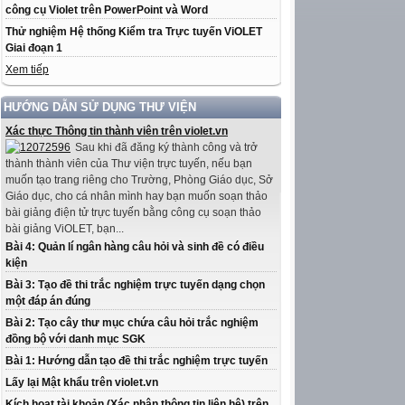
công cụ Violet trên PowerPoint và Word
Thử nghiệm Hệ thống Kiểm tra Trực tuyến ViOLET
Giai đoạn 1
Xem tiếp
HƯỚNG DẪN SỬ DỤNG THƯ VIỆN
Xác thực Thông tin thành viên trên violet.vn
Sau khi đã đăng ký thành công và trở
thành thành viên của Thư viện trực tuyến, nếu bạn
muốn tạo trang riêng cho Trường, Phòng Giáo dục, Sở
Giáo dục, cho cá nhân mình hay bạn muốn soạn thảo
bài giảng điện tử trực tuyến bằng công cụ soạn thảo
bài giảng ViOLET, bạn...
Bài 4: Quản lí ngân hàng câu hỏi và sinh đề có điều
kiện
Bài 3: Tạo đề thi trắc nghiệm trực tuyến dạng chọn
một đáp án đúng
Bài 2: Tạo cây thư mục chứa câu hỏi trắc nghiệm
đồng bộ với danh mục SGK
Bài 1: Hướng dẫn tạo đề thi trắc nghiệm trực tuyến
Lấy lại Mật khẩu trên violet.vn
Kích hoạt tài khoản (Xác nhận thông tin liên hệ) trên