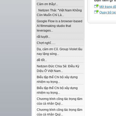
Bạn làm gì t
Cảm ơn thầy!...
Mở trang đ
Netizen Thái: "Việt Nam Không
Quay trở lại
Còn Muốn Chỉ Là...
Google Flow is a browser-based
AI filmmaking studio that
leverages...
rất tuyệt...
Chợt nghĩ......
Dạ, cảm ơn Cô. Group Violet lâu
nay lặng sóng...
đề tốt...
Netizen Đức Chia Sẻ: Điều Kỳ
Diệu Ở Việt Nam...
Biểu tập thể Chi bộ xây dựng
nhiệm vụ trọng...
Biểu tập thể Chi bộ xây dựng
nhiệm vụ trọng...
Chương trình công tác trọng tâm
của cá nhân Quý...
Chương trình công tác trọng tâm
của cá nhân Quý...