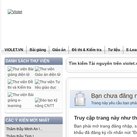
ViOLET.VN
Bài giảng
Giáo án
Đề thi & Kiểm tra
Tư liệu
E-Lea
DANH SÁCH THƯ VIỆN
Tìm kiếm Tài nguyên trên violet.
Bạn chưa đăng 
Trang này yêu cầu bạn phả
Truy cập trang này như t
CÁC Ý KIẾN MỚI NHẤT
Bạn phải mở trang đăng nhập, s
Thăm thầy Minh An !...
khẩu đã đăng ký rồi nhấn nút "Đ
Thăm thầy Tình !...