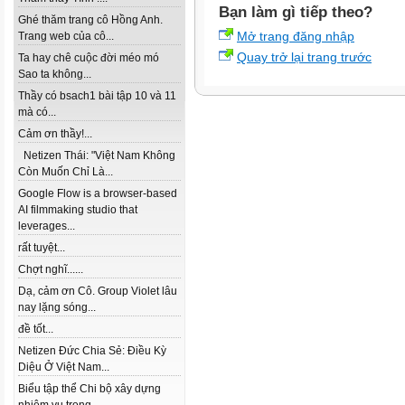
Bạn làm gì tiếp theo?
Ghé thăm trang cô Hồng Anh.
Mở trang đăng nhập
Trang web của cô...
Quay trở lại trang trước
Ta hay chê cuộc đời méo mó
Sao ta không...
Thầy có bsach1 bài tập 10 và 11
mà có...
Cảm ơn thầy!...
Netizen Thái: "Việt Nam Không
Còn Muốn Chỉ Là...
Google Flow is a browser-based
AI filmmaking studio that
leverages...
rất tuyệt...
Chợt nghĩ......
Dạ, cảm ơn Cô. Group Violet lâu
nay lặng sóng...
đề tốt...
Netizen Đức Chia Sẻ: Điều Kỳ
Diệu Ở Việt Nam...
Biểu tập thể Chi bộ xây dựng