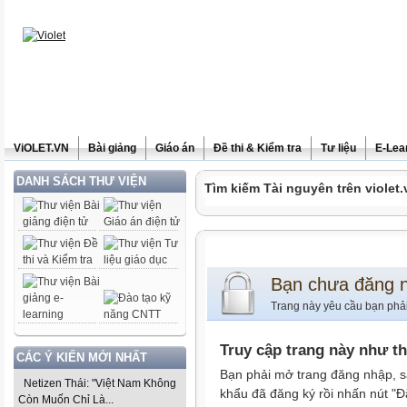
ViOLET.VN
Bài giảng
Giáo án
Đề thi & Kiểm tra
Tư liệu
E-Lea
DANH SÁCH THƯ VIỆN
Tìm kiếm Tài nguyên trên violet.
Bạn chưa đăng 
Trang này yêu cầu bạn phả
Truy cập trang này như t
CÁC Ý KIẾN MỚI NHẤT
Bạn phải mở trang đăng nhập, s
Netizen Thái: "Việt Nam Không
khẩu đã đăng ký rồi nhấn nút "Đ
Còn Muốn Chỉ Là...