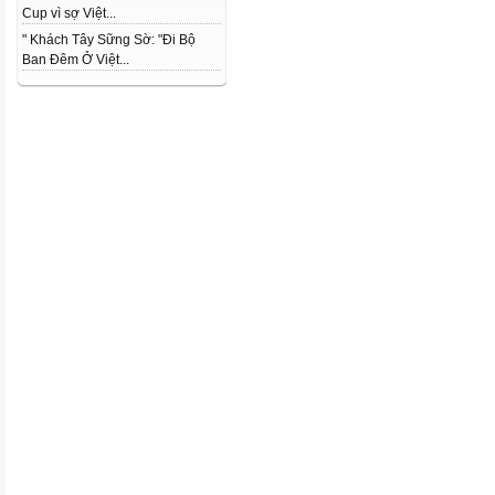
Cup vì sợ Việt...
" Khách Tây Sững Sờ: "Đi Bộ
Ban Đêm Ở Việt...