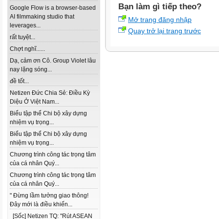
Bạn làm gì tiếp theo?
Google Flow is a browser-based
AI filmmaking studio that
Mở trang đăng nhập
leverages...
Quay trở lại trang trước
rất tuyệt...
Chợt nghĩ......
Dạ, cảm ơn Cô. Group Violet lâu
nay lặng sóng...
đề tốt...
Netizen Đức Chia Sẻ: Điều Kỳ
Diệu Ở Việt Nam...
Biểu tập thể Chi bộ xây dựng
nhiệm vụ trọng...
Biểu tập thể Chi bộ xây dựng
nhiệm vụ trọng...
Chương trình công tác trọng tâm
của cá nhân Quý...
Chương trình công tác trọng tâm
của cá nhân Quý...
" Đừng lầm tưởng giao thông!
Đây mới là điều khiến...
[Sốc] Netizen TQ: "Rút ASEAN