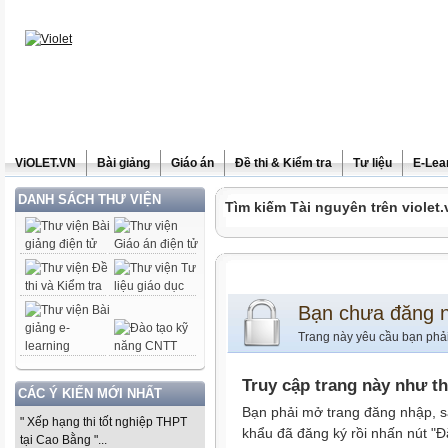
ViOLET.VN
Bài giảng
Giáo án
Đề thi & Kiểm tra
Tư liệu
E-Lea
DANH SÁCH THƯ VIỆN
Tìm kiếm Tài nguyên trên violet.
Bạn chưa đăng 
Trang này yêu cầu bạn phả
Truy cập trang này như t
CÁC Ý KIẾN MỚI NHẤT
Bạn phải mở trang đăng nhập, s
" Xếp hạng thi tốt nghiệp THPT
khẩu đã đăng ký rồi nhấn nút "Đ
tại Cao Bằng "...