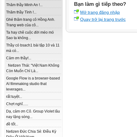
Bạn làm gì tiếp theo?
Thăm thầy Minh An !...
Mở trang đăng nhập
Thăm thầy Tình !...
Quay trở lại trang trước
Ghé thăm trang cô Hồng Anh.
Trang web của cô...
Ta hay chê cuộc đời méo mó
Sao ta không...
Thầy có bsach1 bài tập 10 và 11
mà có...
Cảm ơn thầy!...
Netizen Thái: "Việt Nam Không
Còn Muốn Chỉ Là...
Google Flow is a browser-based
AI filmmaking studio that
leverages...
rất tuyệt...
Chợt nghĩ......
Dạ, cảm ơn Cô. Group Violet lâu
nay lặng sóng...
đề tốt...
Netizen Đức Chia Sẻ: Điều Kỳ