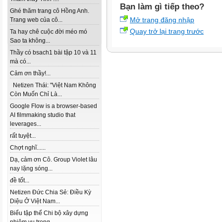
Bạn làm gì tiếp theo?
Ghé thăm trang cô Hồng Anh.
Mở trang đăng nhập
Trang web của cô...
Quay trở lại trang trước
Ta hay chê cuộc đời méo mó
Sao ta không...
Thầy có bsach1 bài tập 10 và 11
mà có...
Cảm ơn thầy!...
Netizen Thái: "Việt Nam Không
Còn Muốn Chỉ Là...
Google Flow is a browser-based
AI filmmaking studio that
leverages...
rất tuyệt...
Chợt nghĩ......
Dạ, cảm ơn Cô. Group Violet lâu
nay lặng sóng...
đề tốt...
Netizen Đức Chia Sẻ: Điều Kỳ
Diệu Ở Việt Nam...
Biểu tập thể Chi bộ xây dựng