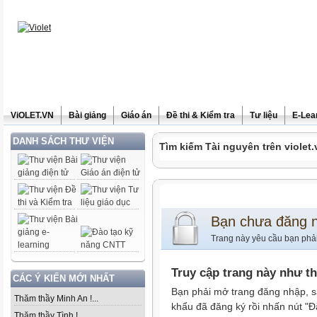
ViOLET.VN
Bài giảng
Giáo án
Đề thi & Kiểm tra
Tư liệu
E-Lea
DANH SÁCH THƯ VIỆN
Tìm kiếm Tài nguyên trên violet.
Bạn chưa đăng 
Trang này yêu cầu bạn phả
Truy cập trang này như t
CÁC Ý KIẾN MỚI NHẤT
Bạn phải mở trang đăng nhập, s
Thăm thầy Minh An !...
khẩu đã đăng ký rồi nhấn nút "Đ
Thăm thầy Tình !...