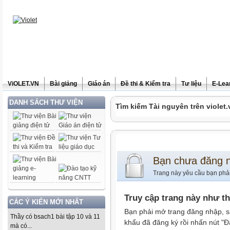
ViOLET.VN
Bài giảng
Giáo án
Đề thi & Kiểm tra
Tư liệu
E-Lea
DANH SÁCH THƯ VIỆN
Tìm kiếm Tài nguyên trên violet.
Bạn chưa đăng 
Trang này yêu cầu bạn phả
Truy cập trang này như t
CÁC Ý KIẾN MỚI NHẤT
Bạn phải mở trang đăng nhập, s
Thầy có bsach1 bài tập 10 và 11
khẩu đã đăng ký rồi nhấn nút "Đ
mà có...