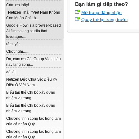
Bạn làm gì tiếp theo?
Cảm ơn thầy!...
Mở trang đăng nhập
Netizen Thái: "Việt Nam Không
Còn Muốn Chỉ Là...
Quay trở lại trang trước
Google Flow is a browser-based
AI filmmaking studio that
leverages...
rất tuyệt...
Chợt nghĩ......
Dạ, cảm ơn Cô. Group Violet lâu
nay lặng sóng...
đề tốt...
Netizen Đức Chia Sẻ: Điều Kỳ
Diệu Ở Việt Nam...
Biểu tập thể Chi bộ xây dựng
nhiệm vụ trọng...
Biểu tập thể Chi bộ xây dựng
nhiệm vụ trọng...
Chương trình công tác trọng tâm
của cá nhân Quý...
Chương trình công tác trọng tâm
của cá nhân Quý...