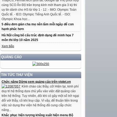
Thầy/Cô, FermatTech (Đối tác Google tại VN) phối hợp
cùng SCO Ấn Độ trân trọng kính mời tham gia 3 kỳ thi
uy tín dành cho HS từ lớp 1 - 12: - IMO: Olympic Toán
Quốc tế. - IEO: Olympic Tiếng Anh Quốc tế. - ISO:
Olympic Khoa học...
5 điều đơn giản cha mẹ nên làm mỗi ngày để con
hạnh phúc hơn
Hà Nội công bố cấu trúc định dạng đề minh họa 7
môn thi lớp 10 năm 2025
Xem tiếp
QUẢNG CÁO
TIN TỨC THƯ VIỆN
Chức năng Dừng xem quảng cáo trên violet.vn
Kính chào các thầy, cô! Hiện tại, kinh phí
duy trì hệ thống dựa chủ yếu vào việc đặt quảng cáo
trên hệ thống. Tuy nhiên, đôi khi có gây một số trở ngại
đối với thầy, cô khi truy cập. Vì vậy, để thuận tiện trong
việc sử dụng thư viện hệ thống đã cung cấp chức
năng...
Khắc phục hiện tượng không xuất hiện menu Bộ