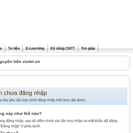
ra
Tư liệu
E-Learning
Kỹ năng CNTT
Trợ giúp
guyên trên violet.vn
n chưa đăng nhập
g này yêu cầu bạn phải đăng nhập mới truy cập được.
ang này như thế nào?
ang đăng nhập, sau đó điền chính xác tên truy nhập và mật khẩu đã đăng
 "Đăng nhập" ở phía dưới.