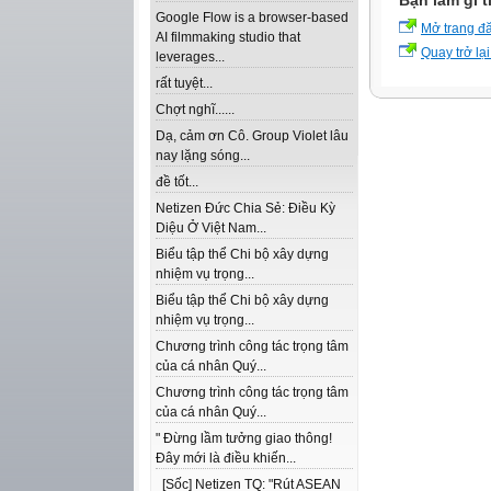
Bạn làm gì t
Google Flow is a browser-based
Mở trang đ
AI filmmaking studio that
Quay trở lại
leverages...
rất tuyệt...
Chợt nghĩ......
Dạ, cảm ơn Cô. Group Violet lâu
nay lặng sóng...
đề tốt...
Netizen Đức Chia Sẻ: Điều Kỳ
Diệu Ở Việt Nam...
Biểu tập thể Chi bộ xây dựng
nhiệm vụ trọng...
Biểu tập thể Chi bộ xây dựng
nhiệm vụ trọng...
Chương trình công tác trọng tâm
của cá nhân Quý...
Chương trình công tác trọng tâm
của cá nhân Quý...
" Đừng lầm tưởng giao thông!
Đây mới là điều khiến...
[Sốc] Netizen TQ: "Rút ASEAN