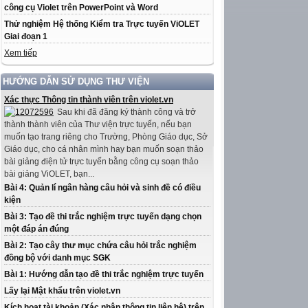
công cụ Violet trên PowerPoint và Word
Thử nghiệm Hệ thống Kiểm tra Trực tuyến ViOLET
Giai đoạn 1
Xem tiếp
HƯỚNG DẪN SỬ DỤNG THƯ VIỆN
Xác thực Thông tin thành viên trên violet.vn
Sau khi đã đăng ký thành công và trở
thành thành viên của Thư viện trực tuyến, nếu bạn
muốn tạo trang riêng cho Trường, Phòng Giáo dục, Sở
Giáo dục, cho cá nhân mình hay bạn muốn soạn thảo
bài giảng điện tử trực tuyến bằng công cụ soạn thảo
bài giảng ViOLET, bạn...
Bài 4: Quản lí ngân hàng câu hỏi và sinh đề có điều
kiện
Bài 3: Tạo đề thi trắc nghiệm trực tuyến dạng chọn
một đáp án đúng
Bài 2: Tạo cây thư mục chứa câu hỏi trắc nghiệm
đồng bộ với danh mục SGK
Bài 1: Hướng dẫn tạo đề thi trắc nghiệm trực tuyến
Lấy lại Mật khẩu trên violet.vn
Kích hoạt tài khoản (Xác nhận thông tin liên hệ) trên