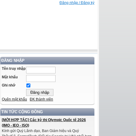
Đăng nhập / Đăng ký
ĐĂNG NHẬP
Tên truy nhập
Mật khẩu
Ghi nhớ
Quên mật khẩu
ĐK thành viên
TIN TỨC CỘNG ĐỒNG
[MỜI HỢP TÁC] Các kỳ thi Olympic Quốc tế 2026
(IMO - IEO - ISO)
Kính gửi Quý Lãnh đạo, Ban Giám hiệu và Quý