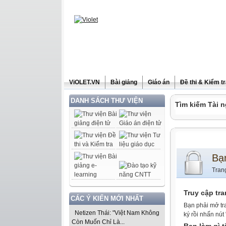
ViOLET.VN
Bài giảng
Giáo án
Đề thi & Kiểm t
DANH SÁCH THƯ VIỆN
Tìm kiếm Tài n
Bạ
Tran
Truy cập tr
CÁC Ý KIẾN MỚI NHẤT
Bạn phải mở tr
Netizen Thái: "Việt Nam Không
ký rồi nhấn nút
Còn Muốn Chỉ Là...