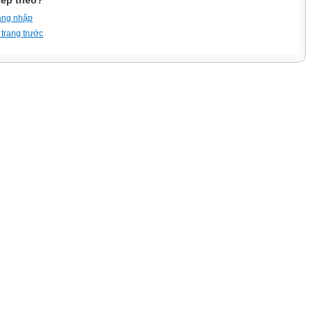
iếp theo?
ăng nhập
 trang trước