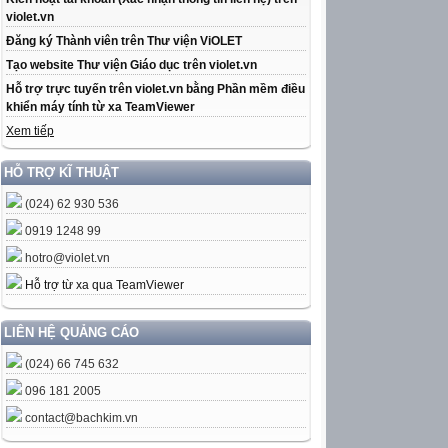
violet.vn
Đăng ký Thành viên trên Thư viện ViOLET
Tạo website Thư viện Giáo dục trên violet.vn
Hỗ trợ trực tuyến trên violet.vn bằng Phần mềm điều
khiển máy tính từ xa TeamViewer
Xem tiếp
HỖ TRỢ KĨ THUẬT
(024) 62 930 536
0919 1248 99
hotro@violet.vn
Hỗ trợ từ xa qua TeamViewer
LIÊN HỆ QUẢNG CÁO
(024) 66 745 632
096 181 2005
contact@bachkim.vn