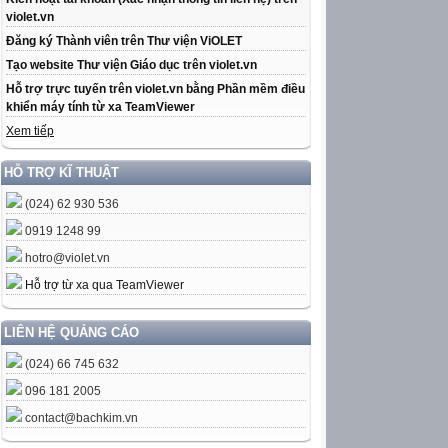
violet.vn
Đăng ký Thành viên trên Thư viện ViOLET
Tạo website Thư viện Giáo dục trên violet.vn
Hỗ trợ trực tuyến trên violet.vn bằng Phần mềm điều
khiển máy tính từ xa TeamViewer
Xem tiếp
HỖ TRỢ KĨ THUẬT
(024) 62 930 536
0919 1248 99
hotro@violet.vn
Hỗ trợ từ xa qua TeamViewer
LIÊN HỆ QUẢNG CÁO
(024) 66 745 632
096 181 2005
contact@bachkim.vn