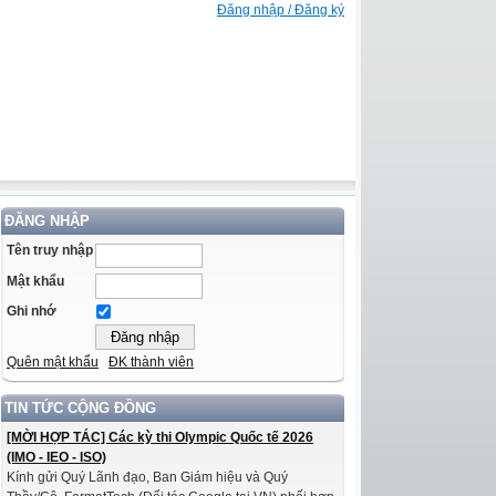
Đăng nhập / Đăng ký
ĐĂNG NHẬP
Tên truy nhập
Mật khẩu
Ghi nhớ
Quên mật khẩu
ĐK thành viên
TIN TỨC CỘNG ĐỒNG
[MỜI HỢP TÁC] Các kỳ thi Olympic Quốc tế 2026
(IMO - IEO - ISO)
Kính gửi Quý Lãnh đạo, Ban Giám hiệu và Quý