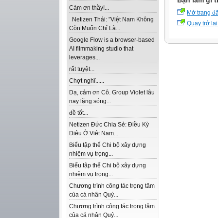
Bạn làm gì t
Cảm ơn thầy!...
Mở trang đ
Netizen Thái: "Việt Nam Không
Quay trở lại
Còn Muốn Chỉ Là...
Google Flow is a browser-based
AI filmmaking studio that
leverages...
rất tuyệt...
Chợt nghĩ......
Dạ, cảm ơn Cô. Group Violet lâu
nay lặng sóng...
đề tốt...
Netizen Đức Chia Sẻ: Điều Kỳ
Diệu Ở Việt Nam...
Biểu tập thể Chi bộ xây dựng
nhiệm vụ trọng...
Biểu tập thể Chi bộ xây dựng
nhiệm vụ trọng...
Chương trình công tác trọng tâm
của cá nhân Quý...
Chương trình công tác trọng tâm
của cá nhân Quý...