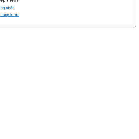
iếp theo?
ăng nhập
 trang trước