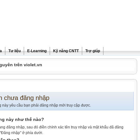
ra
Tư liệu
E-Learning
Kỹ năng CNTT
Trợ giúp
guyên trên violet.vn
n chưa đăng nhập
g này yêu cầu bạn phải đăng nhập mới truy cập được.
ang này như thế nào?
ang đăng nhập, sau đó điền chính xác tên truy nhập và mật khẩu đã đăng
 "Đăng nhập" ở phía dưới.