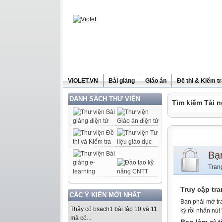
ViOLET.VN
Bài giảng
Giáo án
Đề thi & Kiểm t
DANH SÁCH THƯ VIỆN
Tìm kiếm Tài n
Bạ
Tran
Truy cập tr
CÁC Ý KIẾN MỚI NHẤT
Bạn phải mở tr
Thầy có bsach1 bài tập 10 và 11
ký rồi nhấn nút
mà có...