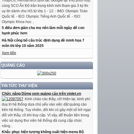
Thầy/Cô, FermatTech (Đối tác Google tại VN) phối hợp
cùng SCO Ấn Độ trân trọng kính mời tham gia 3 kỳ thi
uy tín dành cho HS từ lớp 1 - 12: - IMO: Olympic Toán
Quốc tế. - IEO: Olympic Tiếng Anh Quốc tế. - ISO:
Olympic Khoa học...
5 điều đơn giản cha mẹ nên làm mỗi ngày để con
hạnh phúc hơn
Hà Nội công bố cấu trúc định dạng đề minh họa 7
môn thi lớp 10 năm 2025
Xem tiếp
QUẢNG CÁO
TIN TỨC THƯ VIỆN
Chức năng Dừng xem quảng cáo trên violet.vn
Kính chào các thầy, cô! Hiện tại, kinh phí
duy trì hệ thống dựa chủ yếu vào việc đặt quảng cáo
trên hệ thống. Tuy nhiên, đôi khi có gây một số trở ngại
đối với thầy, cô khi truy cập. Vì vậy, để thuận tiện trong
việc sử dụng thư viện hệ thống đã cung cấp chức
năng...
Khắc phục hiện tượng không xuất hiện menu Bộ