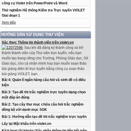
công cụ Violet trên PowerPoint và Word
Thử nghiệm Hệ thống Kiểm tra Trực tuyến ViOLET
Giai đoạn 1
Xem tiếp
HƯỚNG DẪN SỬ DỤNG THƯ VIỆN
Xác thực Thông tin thành viên trên violet.vn
Sau khi đã đăng ký thành công và trở
thành thành viên của Thư viện trực tuyến, nếu bạn
muốn tạo trang riêng cho Trường, Phòng Giáo dục, Sở
Giáo dục, cho cá nhân mình hay bạn muốn soạn thảo
bài giảng điện tử trực tuyến bằng công cụ soạn thảo
bài giảng ViOLET, bạn...
Bài 4: Quản lí ngân hàng câu hỏi và sinh đề có điều
kiện
Bài 3: Tạo đề thi trắc nghiệm trực tuyến dạng chọn
một đáp án đúng
Bài 2: Tạo cây thư mục chứa câu hỏi trắc nghiệm
đồng bộ với danh mục SGK
Bài 1: Hướng dẫn tạo đề thi trắc nghiệm trực tuyến
Lấy lại Mật khẩu trên violet.vn
Kích hoạt tài khoản (Xác nhận thông tin liên hệ) trên