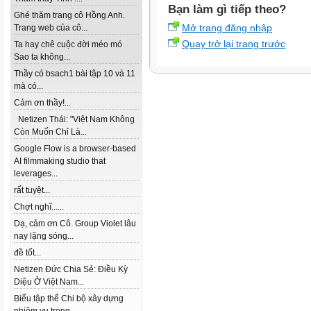
Bạn làm gì tiếp theo?
Ghé thăm trang cô Hồng Anh.
Mở trang đăng nhập
Trang web của cô...
Quay trở lại trang trước
Ta hay chê cuộc đời méo mó
Sao ta không...
Thầy có bsach1 bài tập 10 và 11
mà có...
Cảm ơn thầy!...
Netizen Thái: "Việt Nam Không
Còn Muốn Chỉ Là...
Google Flow is a browser-based
AI filmmaking studio that
leverages...
rất tuyệt...
Chợt nghĩ......
Dạ, cảm ơn Cô. Group Violet lâu
nay lặng sóng...
đề tốt...
Netizen Đức Chia Sẻ: Điều Kỳ
Diệu Ở Việt Nam...
Biểu tập thể Chi bộ xây dựng