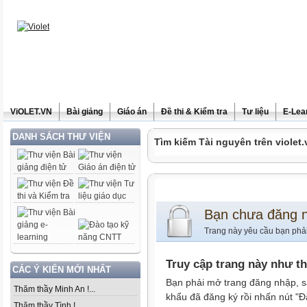
ViOLET.VN
Bài giảng
Giáo án
Đề thi & Kiểm tra
Tư liệu
E-Lea
DANH SÁCH THƯ VIỆN
Tìm kiếm Tài nguyên trên violet.
Bạn chưa đăng 
Trang này yêu cầu bạn phả
Truy cập trang này như t
CÁC Ý KIẾN MỚI NHẤT
Bạn phải mở trang đăng nhập, s
Thăm thầy Minh An !...
khẩu đã đăng ký rồi nhấn nút "Đ
Thăm thầy Tình !...