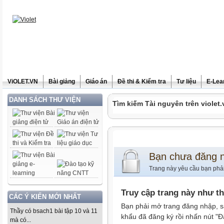
ViOLET.VN
Bài giảng
Giáo án
Đề thi & Kiểm tra
Tư liệu
E-Lea
DANH SÁCH THƯ VIỆN
Tìm kiếm Tài nguyên trên violet.
Bạn chưa đăng 
Trang này yêu cầu bạn phả
Truy cập trang này như t
CÁC Ý KIẾN MỚI NHẤT
Bạn phải mở trang đăng nhập, s
Thầy có bsach1 bài tập 10 và 11
khẩu đã đăng ký rồi nhấn nút "Đ
mà có...