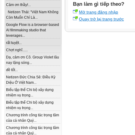
Bạn làm gì tiếp theo?
Cảm ơn thầy!...
Mở trang đăng nhập
Netizen Thái: "Việt Nam Không
Còn Muốn Chỉ Là...
Quay trở lại trang trước
Google Flow is a browser-based
AI filmmaking studio that
leverages...
rất tuyệt...
Chợt nghĩ......
Dạ, cảm ơn Cô. Group Violet lâu
nay lặng sóng...
đề tốt...
Netizen Đức Chia Sẻ: Điều Kỳ
Diệu Ở Việt Nam...
Biểu tập thể Chi bộ xây dựng
nhiệm vụ trọng...
Biểu tập thể Chi bộ xây dựng
nhiệm vụ trọng...
Chương trình công tác trọng tâm
của cá nhân Quý...
Chương trình công tác trọng tâm
của cá nhân Quý...