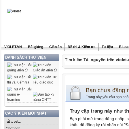
ViOLET.VN
Bài giảng
Giáo án
Đề thi & Kiểm tra
Tư liệu
E-Lea
DANH SÁCH THƯ VIỆN
Tìm kiếm Tài nguyên trên violet.
Bạn chưa đăng 
Trang này yêu cầu bạn phả
Truy cập trang này như t
CÁC Ý KIẾN MỚI NHẤT
Bạn phải mở trang đăng nhập, s
rất tuyệt...
khẩu đã đăng ký rồi nhấn nút "Đ
Chợt nghĩ......