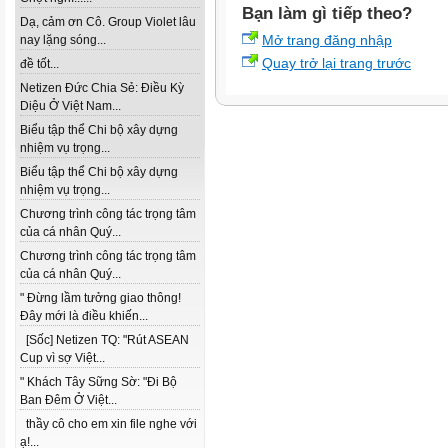
Bạn làm gì tiếp theo?
Dạ, cảm ơn Cô. Group Violet lâu
Mở trang đăng nhập
nay lặng sóng...
Quay trở lại trang trước
đề tốt...
Netizen Đức Chia Sẻ: Điều Kỳ
Diệu Ở Việt Nam...
Biểu tập thể Chi bộ xây dựng
nhiệm vụ trọng...
Biểu tập thể Chi bộ xây dựng
nhiệm vụ trọng...
Chương trình công tác trọng tâm
của cá nhân Quý...
Chương trình công tác trọng tâm
của cá nhân Quý...
" Đừng lầm tưởng giao thông!
Đây mới là điều khiến...
[Sốc] Netizen TQ: "Rút ASEAN
Cup vì sợ Việt...
" Khách Tây Sững Sờ: "Đi Bộ
Ban Đêm Ở Việt...
thầy cô cho em xin file nghe với
ạ!...