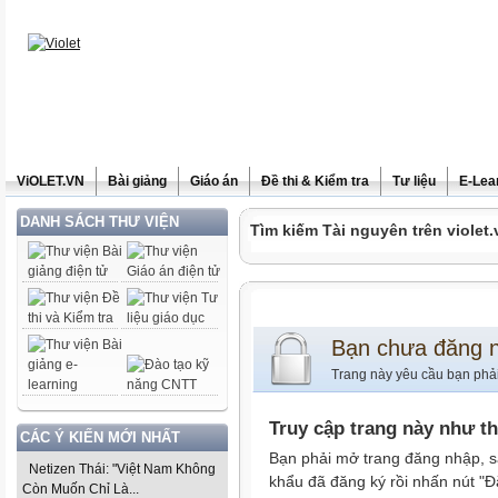
ViOLET.VN
Bài giảng
Giáo án
Đề thi & Kiểm tra
Tư liệu
E-Lea
DANH SÁCH THƯ VIỆN
Tìm kiếm Tài nguyên trên violet.
Bạn chưa đăng 
Trang này yêu cầu bạn phả
Truy cập trang này như t
CÁC Ý KIẾN MỚI NHẤT
Bạn phải mở trang đăng nhập, s
Netizen Thái: "Việt Nam Không
khẩu đã đăng ký rồi nhấn nút "Đ
Còn Muốn Chỉ Là...