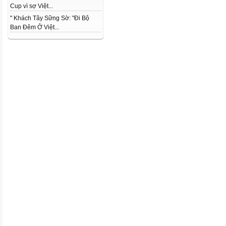
Cup vì sợ Việt...
" Khách Tây Sững Sờ: "Đi Bộ
Ban Đêm Ở Việt...