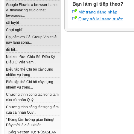
Bạn làm gì tiếp theo?
Google Flow is a browser-based
AI filmmaking studio that
Mở trang đăng nhập
leverages...
Quay trở lại trang trước
rất tuyệt...
Chợt nghĩ......
Dạ, cảm ơn Cô. Group Violet lâu
nay lặng sóng...
đề tốt...
Netizen Đức Chia Sẻ: Điều Kỳ
Diệu Ở Việt Nam...
Biểu tập thể Chi bộ xây dựng
nhiệm vụ trọng...
Biểu tập thể Chi bộ xây dựng
nhiệm vụ trọng...
Chương trình công tác trọng tâm
của cá nhân Quý...
Chương trình công tác trọng tâm
của cá nhân Quý...
" Đừng lầm tưởng giao thông!
Đây mới là điều khiến...
[Sốc] Netizen TQ: "Rút ASEAN