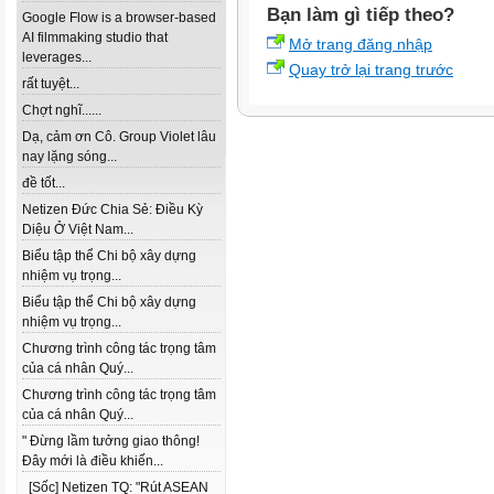
Bạn làm gì tiếp theo?
Google Flow is a browser-based
AI filmmaking studio that
Mở trang đăng nhập
leverages...
Quay trở lại trang trước
rất tuyệt...
Chợt nghĩ......
Dạ, cảm ơn Cô. Group Violet lâu
nay lặng sóng...
đề tốt...
Netizen Đức Chia Sẻ: Điều Kỳ
Diệu Ở Việt Nam...
Biểu tập thể Chi bộ xây dựng
nhiệm vụ trọng...
Biểu tập thể Chi bộ xây dựng
nhiệm vụ trọng...
Chương trình công tác trọng tâm
của cá nhân Quý...
Chương trình công tác trọng tâm
của cá nhân Quý...
" Đừng lầm tưởng giao thông!
Đây mới là điều khiến...
[Sốc] Netizen TQ: "Rút ASEAN