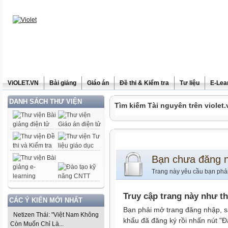
ViOLET.VN
Bài giảng
Giáo án
Đề thi & Kiểm tra
Tư liệu
E-Lea
DANH SÁCH THƯ VIỆN
Tìm kiếm Tài nguyên trên violet.
Bạn chưa đăng 
Trang này yêu cầu bạn phả
Truy cập trang này như t
CÁC Ý KIẾN MỚI NHẤT
Bạn phải mở trang đăng nhập, s
Netizen Thái: "Việt Nam Không
khẩu đã đăng ký rồi nhấn nút "Đ
Còn Muốn Chỉ Là...