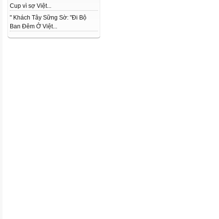
Cup vì sợ Việt...
" Khách Tây Sững Sờ: "Đi Bộ
Ban Đêm Ở Việt...