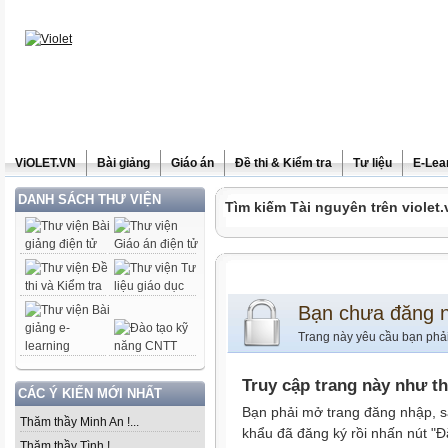
ViOLET.VN
Bài giảng
Giáo án
Đề thi & Kiểm tra
Tư liệu
E-Lea
DANH SÁCH THƯ VIỆN
Tìm kiếm Tài nguyên trên violet.
Bạn chưa đăng 
Trang này yêu cầu bạn phả
Truy cập trang này như t
CÁC Ý KIẾN MỚI NHẤT
Bạn phải mở trang đăng nhập, s
Thăm thầy Minh An !...
khẩu đã đăng ký rồi nhấn nút "Đ
Thăm thầy Tình !...