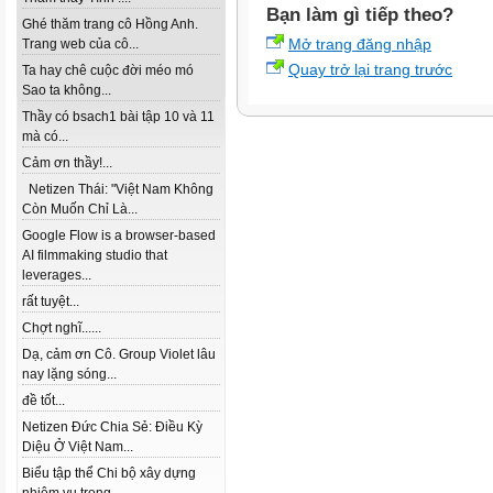
Bạn làm gì tiếp theo?
Ghé thăm trang cô Hồng Anh.
Mở trang đăng nhập
Trang web của cô...
Quay trở lại trang trước
Ta hay chê cuộc đời méo mó
Sao ta không...
Thầy có bsach1 bài tập 10 và 11
mà có...
Cảm ơn thầy!...
Netizen Thái: "Việt Nam Không
Còn Muốn Chỉ Là...
Google Flow is a browser-based
AI filmmaking studio that
leverages...
rất tuyệt...
Chợt nghĩ......
Dạ, cảm ơn Cô. Group Violet lâu
nay lặng sóng...
đề tốt...
Netizen Đức Chia Sẻ: Điều Kỳ
Diệu Ở Việt Nam...
Biểu tập thể Chi bộ xây dựng