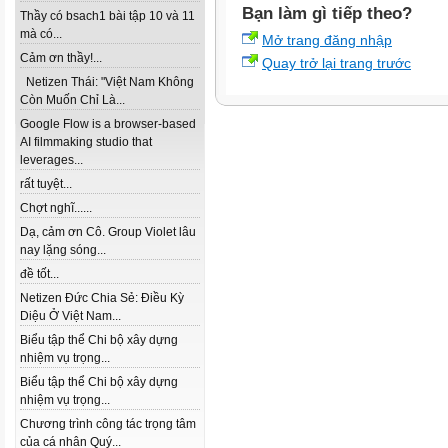
Bạn làm gì tiếp theo?
Thầy có bsach1 bài tập 10 và 11
mà có...
Mở trang đăng nhập
Cảm ơn thầy!...
Quay trở lại trang trước
Netizen Thái: "Việt Nam Không
Còn Muốn Chỉ Là...
Google Flow is a browser-based
AI filmmaking studio that
leverages...
rất tuyệt...
Chợt nghĩ......
Dạ, cảm ơn Cô. Group Violet lâu
nay lặng sóng...
đề tốt...
Netizen Đức Chia Sẻ: Điều Kỳ
Diệu Ở Việt Nam...
Biểu tập thể Chi bộ xây dựng
nhiệm vụ trọng...
Biểu tập thể Chi bộ xây dựng
nhiệm vụ trọng...
Chương trình công tác trọng tâm
của cá nhân Quý...