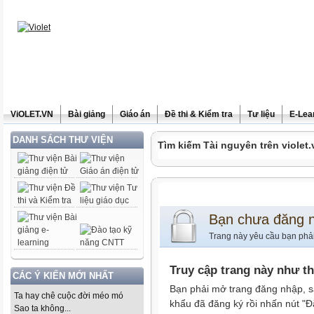
ViOLET.VN
Bài giảng
Giáo án
Đề thi & Kiểm tra
Tư liệu
E-Lea
DANH SÁCH THƯ VIỆN
Tìm kiếm Tài nguyên trên violet.
Bạn chưa đăng 
Trang này yêu cầu bạn phả
Truy cập trang này như t
CÁC Ý KIẾN MỚI NHẤT
Bạn phải mở trang đăng nhập, s
Ta hay chê cuộc đời méo mó
khẩu đã đăng ký rồi nhấn nút "Đ
Sao ta không...