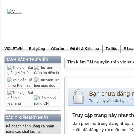
ViOLET.VN
Bài giảng
Giáo án
Đề thi & Kiểm tra
Tư liệu
E-Lea
DANH SÁCH THƯ VIỆN
Tìm kiếm Tài nguyên trên violet.
Bạn chưa đăng 
Trang này yêu cầu bạn phả
Truy cập trang này như t
CÁC Ý KIẾN MỚI NHẤT
Bạn phải mở trang đăng nhập, s
Kế hoạch hành động cá nhân
khẩu đã đăng ký rồi nhấn nút "Đ
nâng cao chất lượng...