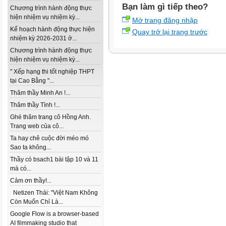
Bạn làm gì tiếp theo?
Chương trình hành động thực
hiện nhiệm vụ nhiệm kỳ...
Mở trang đăng nhập
Kế hoạch hành động thực hiện
Quay trở lại trang trước
nhiệm kỳ 2026-2031 ở...
Chương trình hành động thực
hiện nhiệm vụ nhiệm kỳ...
" Xếp hạng thi tốt nghiệp THPT
tại Cao Bằng "...
Thăm thầy Minh An !...
Thăm thầy Tình !...
Ghé thăm trang cô Hồng Anh.
Trang web của cô...
Ta hay chê cuộc đời méo mó
Sao ta không...
Thầy có bsach1 bài tập 10 và 11
mà có...
Cảm ơn thầy!...
Netizen Thái: "Việt Nam Không
Còn Muốn Chỉ Là...
Google Flow is a browser-based
AI filmmaking studio that