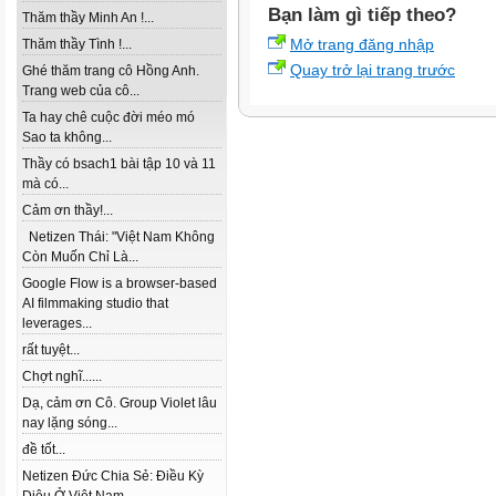
Bạn làm gì tiếp theo?
Thăm thầy Minh An !...
Mở trang đăng nhập
Thăm thầy Tình !...
Quay trở lại trang trước
Ghé thăm trang cô Hồng Anh.
Trang web của cô...
Ta hay chê cuộc đời méo mó
Sao ta không...
Thầy có bsach1 bài tập 10 và 11
mà có...
Cảm ơn thầy!...
Netizen Thái: "Việt Nam Không
Còn Muốn Chỉ Là...
Google Flow is a browser-based
AI filmmaking studio that
leverages...
rất tuyệt...
Chợt nghĩ......
Dạ, cảm ơn Cô. Group Violet lâu
nay lặng sóng...
đề tốt...
Netizen Đức Chia Sẻ: Điều Kỳ