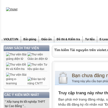
ViOLET.VN
Bài giảng
Giáo án
Đề thi & Kiểm tra
Tư liệu
E-Lea
DANH SÁCH THƯ VIỆN
Tìm kiếm Tài nguyên trên violet.
Bạn chưa đăng 
Trang này yêu cầu bạn phả
Truy cập trang này như t
CÁC Ý KIẾN MỚI NHẤT
Bạn phải mở trang đăng nhập, s
" Xếp hạng thi tốt nghiệp THPT
khẩu đã đăng ký rồi nhấn nút "Đ
tại Cao Bằng "...