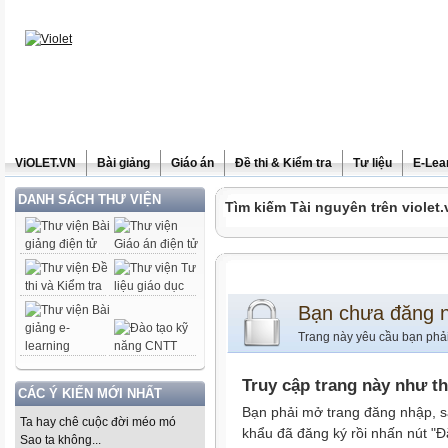
ViOLET.VN
Bài giảng
Giáo án
Đề thi & Kiểm tra
Tư liệu
E-Lea
DANH SÁCH THƯ VIỆN
Tìm kiếm Tài nguyên trên violet.
Bạn chưa đăng 
Trang này yêu cầu bạn phả
Truy cập trang này như t
CÁC Ý KIẾN MỚI NHẤT
Bạn phải mở trang đăng nhập, s
Ta hay chê cuộc đời méo mó
khẩu đã đăng ký rồi nhấn nút "Đ
Sao ta không...