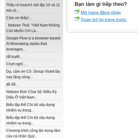
Bạn làm gì tiếp theo?
Thầy có bsach1 bài tập 10 và 11
mà có...
Mở trang đăng nhập
Cảm ơn thầy!...
Quay trở lại trang trước
Netizen Thái: "Việt Nam Không
Còn Muốn Chỉ Là...
Google Flow is a browser-based
AI filmmaking studio that
leverages...
rất tuyệt...
Chợt nghĩ......
Dạ, cảm ơn Cô. Group Violet lâu
nay lặng sóng...
đề tốt...
Netizen Đức Chia Sẻ: Điều Kỳ
Diệu Ở Việt Nam...
Biểu tập thể Chi bộ xây dựng
nhiệm vụ trọng...
Biểu tập thể Chi bộ xây dựng
nhiệm vụ trọng...
Chương trình công tác trọng tâm
của cá nhân Quý...