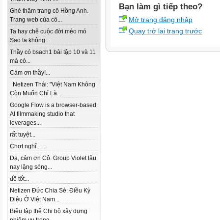
Bạn làm gì tiếp theo?
Ghé thăm trang cô Hồng Anh.
Mở trang đăng nhập
Trang web của cô...
Quay trở lại trang trước
Ta hay chê cuộc đời méo mó
Sao ta không...
Thầy có bsach1 bài tập 10 và 11
mà có...
Cảm ơn thầy!...
Netizen Thái: "Việt Nam Không
Còn Muốn Chỉ Là...
Google Flow is a browser-based
AI filmmaking studio that
leverages...
rất tuyệt...
Chợt nghĩ......
Dạ, cảm ơn Cô. Group Violet lâu
nay lặng sóng...
đề tốt...
Netizen Đức Chia Sẻ: Điều Kỳ
Diệu Ở Việt Nam...
Biểu tập thể Chi bộ xây dựng