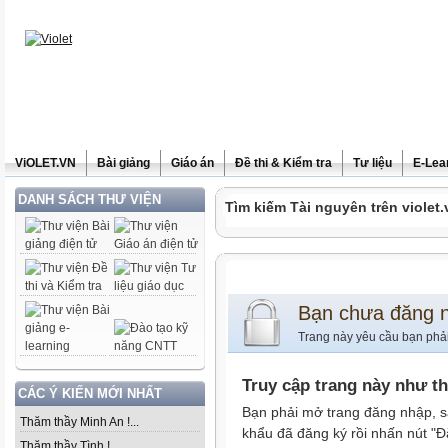
ViOLET.VN
Bài giảng
Giáo án
Đề thi & Kiểm tra
Tư liệu
E-Lea
DANH SÁCH THƯ VIỆN
Tìm kiếm Tài nguyên trên violet.
Bạn chưa đăng 
Trang này yêu cầu bạn phả
Truy cập trang này như t
CÁC Ý KIẾN MỚI NHẤT
Bạn phải mở trang đăng nhập, s
Thăm thầy Minh An !...
khẩu đã đăng ký rồi nhấn nút "Đ
Thăm thầy Tình !...