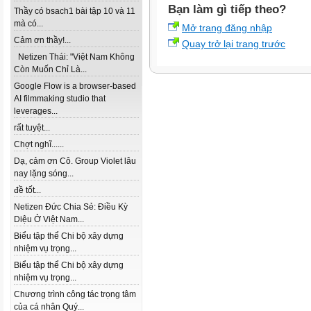
Bạn làm gì tiếp theo?
Thầy có bsach1 bài tập 10 và 11
mà có...
Mở trang đăng nhập
Cảm ơn thầy!...
Quay trở lại trang trước
Netizen Thái: "Việt Nam Không
Còn Muốn Chỉ Là...
Google Flow is a browser-based
AI filmmaking studio that
leverages...
rất tuyệt...
Chợt nghĩ......
Dạ, cảm ơn Cô. Group Violet lâu
nay lặng sóng...
đề tốt...
Netizen Đức Chia Sẻ: Điều Kỳ
Diệu Ở Việt Nam...
Biểu tập thể Chi bộ xây dựng
nhiệm vụ trọng...
Biểu tập thể Chi bộ xây dựng
nhiệm vụ trọng...
Chương trình công tác trọng tâm
của cá nhân Quý...