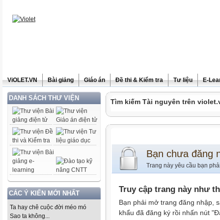
ViOLET.VN
Bài giảng
Giáo án
Đề thi & Kiểm tra
Tư liệu
E-Lea
DANH SÁCH THƯ VIỆN
Tìm kiếm Tài nguyên trên violet.
Bạn chưa đăng 
Trang này yêu cầu bạn phả
Truy cập trang này như t
CÁC Ý KIẾN MỚI NHẤT
Bạn phải mở trang đăng nhập, s
Ta hay chê cuộc đời méo mó
khẩu đã đăng ký rồi nhấn nút "Đ
Sao ta không...