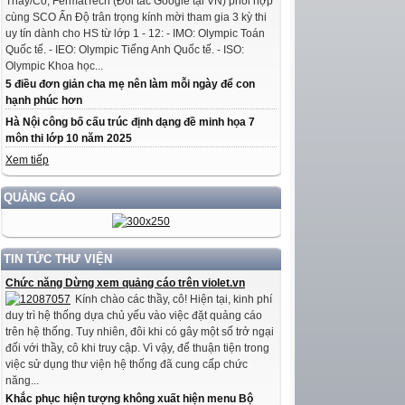
Thầy/Cô, FermatTech (Đối tác Google tại VN) phối hợp
cùng SCO Ấn Độ trân trọng kính mời tham gia 3 kỳ thi
uy tín dành cho HS từ lớp 1 - 12: - IMO: Olympic Toán
Quốc tế. - IEO: Olympic Tiếng Anh Quốc tế. - ISO:
Olympic Khoa học...
5 điều đơn giản cha mẹ nên làm mỗi ngày để con
hạnh phúc hơn
Hà Nội công bố cấu trúc định dạng đề minh họa 7
môn thi lớp 10 năm 2025
Xem tiếp
QUẢNG CÁO
TIN TỨC THƯ VIỆN
Chức năng Dừng xem quảng cáo trên violet.vn
Kính chào các thầy, cô! Hiện tại, kinh phí
duy trì hệ thống dựa chủ yếu vào việc đặt quảng cáo
trên hệ thống. Tuy nhiên, đôi khi có gây một số trở ngại
đối với thầy, cô khi truy cập. Vì vậy, để thuận tiện trong
việc sử dụng thư viện hệ thống đã cung cấp chức
năng...
Khắc phục hiện tượng không xuất hiện menu Bộ