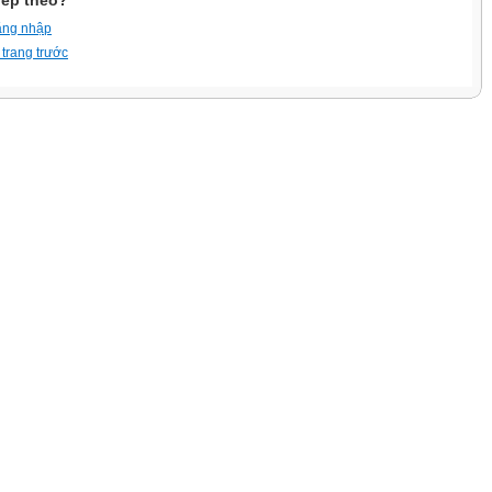
iếp theo?
ăng nhập
 trang trước