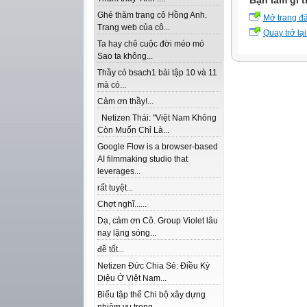
Bạn làm gì t
Ghé thăm trang cô Hồng Anh.
Mở trang đ
Trang web của cô...
Quay trở lại
Ta hay chê cuộc đời méo mó
Sao ta không...
Thầy có bsach1 bài tập 10 và 11
mà có...
Cảm ơn thầy!...
Netizen Thái: "Việt Nam Không
Còn Muốn Chỉ Là...
Google Flow is a browser-based
AI filmmaking studio that
leverages...
rất tuyệt...
Chợt nghĩ......
Dạ, cảm ơn Cô. Group Violet lâu
nay lặng sóng...
đề tốt...
Netizen Đức Chia Sẻ: Điều Kỳ
Diệu Ở Việt Nam...
Biểu tập thể Chi bộ xây dựng