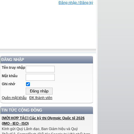
Đăng nhập / Đăng ký
ĐĂNG NHẬP
Tên truy nhập
Mật khẩu
Ghi nhớ
Quên mật khẩu
ĐK thành viên
TIN TỨC CỘNG ĐỒNG
[MỜI HỢP TÁC] Các kỳ thi Olympic Quốc tế 2026
(IMO - IEO - ISO)
Kính gửi Quý Lãnh đạo, Ban Giám hiệu và Quý