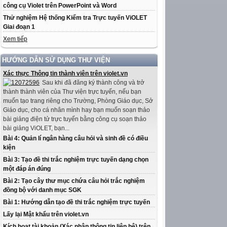
công cụ Violet trên PowerPoint và Word
Thử nghiệm Hệ thống Kiểm tra Trực tuyến ViOLET
Giai đoạn 1
Xem tiếp
HƯỚNG DẪN SỬ DỤNG THƯ VIỆN
Xác thực Thông tin thành viên trên violet.vn
Sau khi đã đăng ký thành công và trở
thành thành viên của Thư viện trực tuyến, nếu bạn
muốn tạo trang riêng cho Trường, Phòng Giáo dục, Sở
Giáo dục, cho cá nhân mình hay bạn muốn soạn thảo
bài giảng điện tử trực tuyến bằng công cụ soạn thảo
bài giảng ViOLET, bạn...
Bài 4: Quản lí ngân hàng câu hỏi và sinh đề có điều
kiện
Bài 3: Tạo đề thi trắc nghiệm trực tuyến dạng chọn
một đáp án đúng
Bài 2: Tạo cây thư mục chứa câu hỏi trắc nghiệm
đồng bộ với danh mục SGK
Bài 1: Hướng dẫn tạo đề thi trắc nghiệm trực tuyến
Lấy lại Mật khẩu trên violet.vn
Kích hoạt tài khoản (Xác nhận thông tin liên hệ) trên