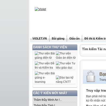
ViOLET.VN
Bài giảng
Giáo án
Đề thi & Kiểm t
DANH SÁCH THƯ VIỆN
Tìm kiếm Tài n
Bạ
Tran
Truy cập tr
CÁC Ý KIẾN MỚI NHẤT
Bạn phải mở tr
Thăm thầy Minh An !...
ký rồi nhấn nút
Thăm thầy Tình !...