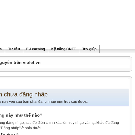
ra
Tư liệu
E-Learning
Kỹ năng CNTT
Trợ giúp
guyên trên violet.vn
n chưa đăng nhập
g này yêu cầu bạn phải đăng nhập mới truy cập được.
ang này như thế nào?
ang đăng nhập, sau đó điền chính xác tên truy nhập và mật khẩu đã đăng
 "Đăng nhập" ở phía dưới.