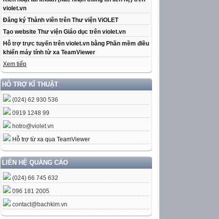
violet.vn
Đăng ký Thành viên trên Thư viện ViOLET
Tạo website Thư viện Giáo dục trên violet.vn
Hỗ trợ trực tuyến trên violet.vn bằng Phần mềm điều
khiển máy tính từ xa TeamViewer
Xem tiếp
HỖ TRỢ KĨ THUẬT
(024) 62 930 536
0919 1248 99
hotro@violet.vn
Hỗ trợ từ xa qua TeamViewer
LIÊN HỆ QUẢNG CÁO
(024) 66 745 632
096 181 2005
contact@bachkim.vn