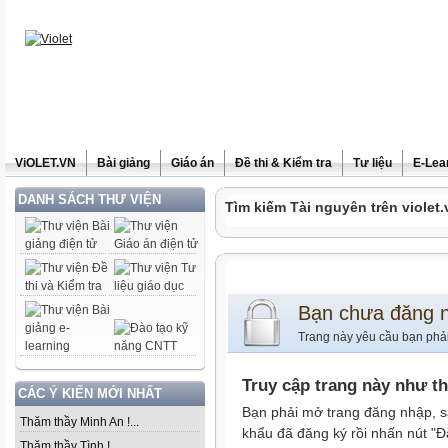
ViOLET.VN
Bài giảng
Giáo án
Đề thi & Kiểm tra
Tư liệu
E-Lea
DANH SÁCH THƯ VIỆN
Tìm kiếm Tài nguyên trên violet.
Bạn chưa đăng 
Trang này yêu cầu bạn phả
Truy cập trang này như t
CÁC Ý KIẾN MỚI NHẤT
Bạn phải mở trang đăng nhập, s
Thăm thầy Minh An !...
khẩu đã đăng ký rồi nhấn nút "Đ
Thăm thầy Tình !...