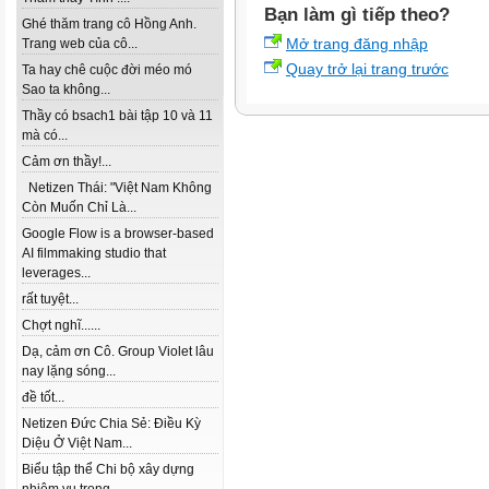
Bạn làm gì tiếp theo?
Ghé thăm trang cô Hồng Anh.
Mở trang đăng nhập
Trang web của cô...
Quay trở lại trang trước
Ta hay chê cuộc đời méo mó
Sao ta không...
Thầy có bsach1 bài tập 10 và 11
mà có...
Cảm ơn thầy!...
Netizen Thái: "Việt Nam Không
Còn Muốn Chỉ Là...
Google Flow is a browser-based
AI filmmaking studio that
leverages...
rất tuyệt...
Chợt nghĩ......
Dạ, cảm ơn Cô. Group Violet lâu
nay lặng sóng...
đề tốt...
Netizen Đức Chia Sẻ: Điều Kỳ
Diệu Ở Việt Nam...
Biểu tập thể Chi bộ xây dựng