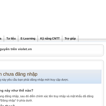
ra
Tư liệu
E-Learning
Kỹ năng CNTT
Trợ giúp
guyên trên violet.vn
n chưa đăng nhập
g này yêu cầu bạn phải đăng nhập mới truy cập được.
ang này như thế nào?
ang đăng nhập, sau đó điền chính xác tên truy nhập và mật khẩu đã đăng
 "Đăng nhập" ở phía dưới.