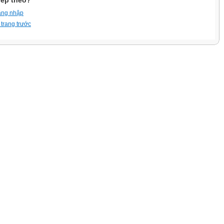
iếp theo?
ăng nhập
 trang trước