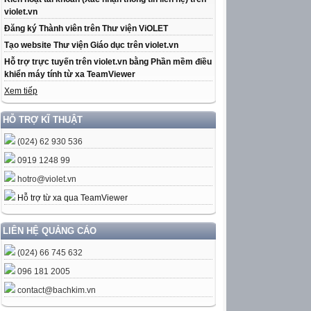
violet.vn
Đăng ký Thành viên trên Thư viện ViOLET
Tạo website Thư viện Giáo dục trên violet.vn
Hỗ trợ trực tuyến trên violet.vn bằng Phần mềm điều
khiển máy tính từ xa TeamViewer
Xem tiếp
HỖ TRỢ KĨ THUẬT
(024) 62 930 536
0919 1248 99
hotro@violet.vn
Hỗ trợ từ xa qua TeamViewer
LIÊN HỆ QUẢNG CÁO
(024) 66 745 632
096 181 2005
contact@bachkim.vn