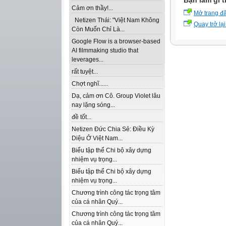
Bạn làm gì t
Cảm ơn thầy!...
Mở trang đ
Netizen Thái: "Việt Nam Không
Quay trở lại
Còn Muốn Chỉ Là...
Google Flow is a browser-based
AI filmmaking studio that
leverages...
rất tuyệt...
Chợt nghĩ......
Dạ, cảm ơn Cô. Group Violet lâu
nay lặng sóng...
đề tốt...
Netizen Đức Chia Sẻ: Điều Kỳ
Diệu Ở Việt Nam...
Biểu tập thể Chi bộ xây dựng
nhiệm vụ trọng...
Biểu tập thể Chi bộ xây dựng
nhiệm vụ trọng...
Chương trình công tác trọng tâm
của cá nhân Quý...
Chương trình công tác trọng tâm
của cá nhân Quý...