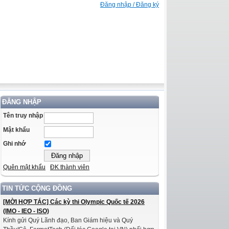
Đăng nhập / Đăng ký
ĐĂNG NHẬP
Tên truy nhập
Mật khẩu
Ghi nhớ
Quên mật khẩu
ĐK thành viên
TIN TỨC CỘNG ĐỒNG
[MỜI HỢP TÁC] Các kỳ thi Olympic Quốc tế 2026
(IMO - IEO - ISO)
Kính gửi Quý Lãnh đạo, Ban Giám hiệu và Quý