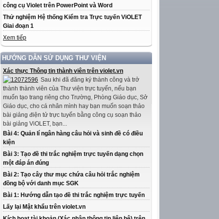
công cụ Violet trên PowerPoint và Word
Thử nghiệm Hệ thống Kiểm tra Trực tuyến ViOLET
Giai đoạn 1
Xem tiếp
HƯỚNG DẪN SỬ DỤNG THƯ VIỆN
Xác thực Thông tin thành viên trên violet.vn
Sau khi đã đăng ký thành công và trở
thành thành viên của Thư viện trực tuyến, nếu bạn
muốn tạo trang riêng cho Trường, Phòng Giáo dục, Sở
Giáo dục, cho cá nhân mình hay bạn muốn soạn thảo
bài giảng điện tử trực tuyến bằng công cụ soạn thảo
bài giảng ViOLET, bạn...
Bài 4: Quản lí ngân hàng câu hỏi và sinh đề có điều
kiện
Bài 3: Tạo đề thi trắc nghiệm trực tuyến dạng chọn
một đáp án đúng
Bài 2: Tạo cây thư mục chứa câu hỏi trắc nghiệm
đồng bộ với danh mục SGK
Bài 1: Hướng dẫn tạo đề thi trắc nghiệm trực tuyến
Lấy lại Mật khẩu trên violet.vn
Kích hoạt tài khoản (Xác nhận thông tin liên hệ) trên