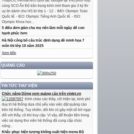
Thầy/Cô, FermatTech (Đối tác Google tại VN) phối hợp
cùng SCO Ấn Độ trân trọng kính mời tham gia 3 kỳ thi
uy tín dành cho HS từ lớp 1 - 12: - IMO: Olympic Toán
Quốc tế. - IEO: Olympic Tiếng Anh Quốc tế. - ISO:
Olympic Khoa học...
5 điều đơn giản cha mẹ nên làm mỗi ngày để con
hạnh phúc hơn
Hà Nội công bố cấu trúc định dạng đề minh họa 7
môn thi lớp 10 năm 2025
Xem tiếp
QUẢNG CÁO
TIN TỨC THƯ VIỆN
Chức năng Dừng xem quảng cáo trên violet.vn
Kính chào các thầy, cô! Hiện tại, kinh phí
duy trì hệ thống dựa chủ yếu vào việc đặt quảng cáo
trên hệ thống. Tuy nhiên, đôi khi có gây một số trở ngại
đối với thầy, cô khi truy cập. Vì vậy, để thuận tiện trong
việc sử dụng thư viện hệ thống đã cung cấp chức
năng...
Khắc phục hiện tượng không xuất hiện menu Bộ