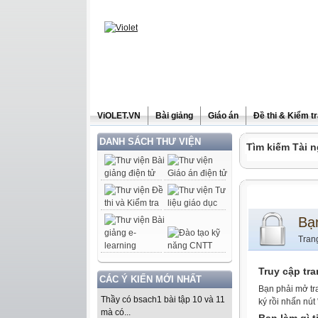
ViOLET.VN
Bài giảng
Giáo án
Đề thi & Kiểm t
DANH SÁCH THƯ VIỆN
Tìm kiếm Tài n
Bạ
Tran
Truy cập tr
CÁC Ý KIẾN MỚI NHẤT
Bạn phải mở tr
Thầy có bsach1 bài tập 10 và 11
ký rồi nhấn nút
mà có...