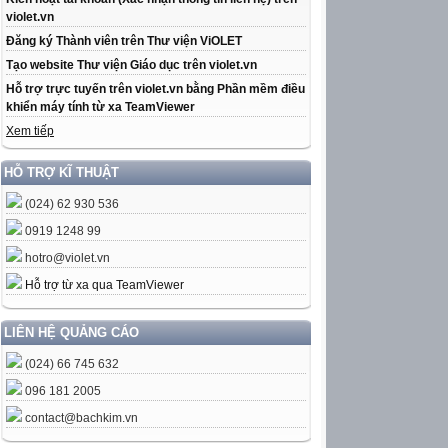
violet.vn
Đăng ký Thành viên trên Thư viện ViOLET
Tạo website Thư viện Giáo dục trên violet.vn
Hỗ trợ trực tuyến trên violet.vn bằng Phần mềm điều
khiển máy tính từ xa TeamViewer
Xem tiếp
HỖ TRỢ KĨ THUẬT
(024) 62 930 536
0919 1248 99
hotro@violet.vn
Hỗ trợ từ xa qua TeamViewer
LIÊN HỆ QUẢNG CÁO
(024) 66 745 632
096 181 2005
contact@bachkim.vn