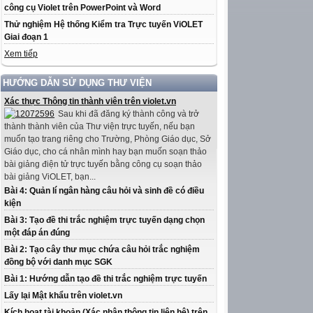
công cụ Violet trên PowerPoint và Word
Thử nghiệm Hệ thống Kiểm tra Trực tuyến ViOLET
Giai đoạn 1
Xem tiếp
HƯỚNG DẪN SỬ DỤNG THƯ VIỆN
Xác thực Thông tin thành viên trên violet.vn
Sau khi đã đăng ký thành công và trở
thành thành viên của Thư viện trực tuyến, nếu bạn
muốn tạo trang riêng cho Trường, Phòng Giáo dục, Sở
Giáo dục, cho cá nhân mình hay bạn muốn soạn thảo
bài giảng điện tử trực tuyến bằng công cụ soạn thảo
bài giảng ViOLET, bạn...
Bài 4: Quản lí ngân hàng câu hỏi và sinh đề có điều
kiện
Bài 3: Tạo đề thi trắc nghiệm trực tuyến dạng chọn
một đáp án đúng
Bài 2: Tạo cây thư mục chứa câu hỏi trắc nghiệm
đồng bộ với danh mục SGK
Bài 1: Hướng dẫn tạo đề thi trắc nghiệm trực tuyến
Lấy lại Mật khẩu trên violet.vn
Kích hoạt tài khoản (Xác nhận thông tin liên hệ) trên