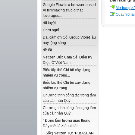
Bạn làm gì t
Google Flow is a browser-based
Mở trang đ
AI filmmaking studio that
Quay trở lại
leverages...
rất tuyệt...
Chợt nghĩ......
Dạ, cảm ơn Cô. Group Violet lâu
nay lặng sóng...
đề tốt...
Netizen Đức Chia Sẻ: Điều Kỳ
Diệu Ở Việt Nam...
Biểu tập thể Chi bộ xây dựng
nhiệm vụ trọng...
Biểu tập thể Chi bộ xây dựng
nhiệm vụ trọng...
Chương trình công tác trọng tâm
của cá nhân Quý...
Chương trình công tác trọng tâm
của cá nhân Quý...
" Đừng lầm tưởng giao thông!
Đây mới là điều khiến...
[Sốc] Netizen TQ: "Rút ASEAN