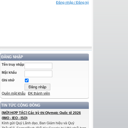
Đăng nhập / Đăng ký
ĐĂNG NHẬP
Tên truy nhập
Mật khẩu
Ghi nhớ
Quên mật khẩu
ĐK thành viên
TIN TỨC CỘNG ĐỒNG
[MỜI HỢP TÁC] Các kỳ thi Olympic Quốc tế 2026
(IMO - IEO - ISO)
Kính gửi Quý Lãnh đạo, Ban Giám hiệu và Quý