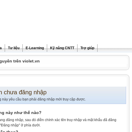
ra
Tư liệu
E-Learning
Kỹ năng CNTT
Trợ giúp
guyên trên violet.vn
n chưa đăng nhập
g này yêu cầu bạn phải đăng nhập mới truy cập được.
ang này như thế nào?
ang đăng nhập, sau đó điền chính xác tên truy nhập và mật khẩu đã đăng
 "Đăng nhập" ở phía dưới.