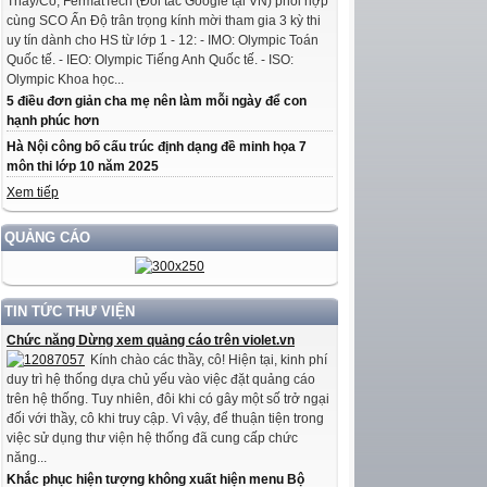
Thầy/Cô, FermatTech (Đối tác Google tại VN) phối hợp
cùng SCO Ấn Độ trân trọng kính mời tham gia 3 kỳ thi
uy tín dành cho HS từ lớp 1 - 12: - IMO: Olympic Toán
Quốc tế. - IEO: Olympic Tiếng Anh Quốc tế. - ISO:
Olympic Khoa học...
5 điều đơn giản cha mẹ nên làm mỗi ngày để con
hạnh phúc hơn
Hà Nội công bố cấu trúc định dạng đề minh họa 7
môn thi lớp 10 năm 2025
Xem tiếp
QUẢNG CÁO
TIN TỨC THƯ VIỆN
Chức năng Dừng xem quảng cáo trên violet.vn
Kính chào các thầy, cô! Hiện tại, kinh phí
duy trì hệ thống dựa chủ yếu vào việc đặt quảng cáo
trên hệ thống. Tuy nhiên, đôi khi có gây một số trở ngại
đối với thầy, cô khi truy cập. Vì vậy, để thuận tiện trong
việc sử dụng thư viện hệ thống đã cung cấp chức
năng...
Khắc phục hiện tượng không xuất hiện menu Bộ