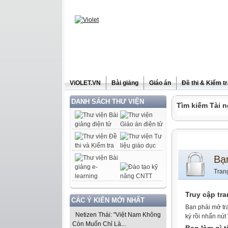
ViOLET.VN
Bài giảng
Giáo án
Đề thi & Kiểm t
DANH SÁCH THƯ VIỆN
Tìm kiếm Tài n
Bạ
Tran
Truy cập tr
CÁC Ý KIẾN MỚI NHẤT
Bạn phải mở tr
Netizen Thái: "Việt Nam Không
ký rồi nhấn nút
Còn Muốn Chỉ Là...