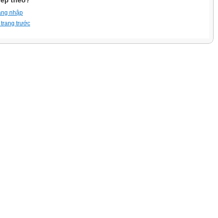
iếp theo?
ăng nhập
 trang trước