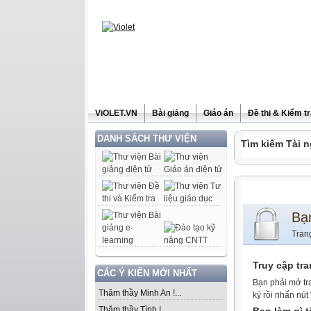
ViOLET.VN
Bài giảng
Giáo án
Đề thi & Kiểm t
DANH SÁCH THƯ VIỆN
Tìm kiếm Tài n
Bạ
Tran
Truy cập tr
CÁC Ý KIẾN MỚI NHẤT
Bạn phải mở tr
Thăm thầy Minh An !...
ký rồi nhấn nút
Thăm thầy Tình !...