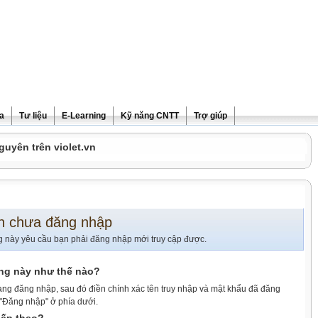
ra
Tư liệu
E-Learning
Kỹ năng CNTT
Trợ giúp
guyên trên violet.vn
n chưa đăng nhập
g này yêu cầu bạn phải đăng nhập mới truy cập được.
ang này như thế nào?
ang đăng nhập, sau đó điền chính xác tên truy nhập và mật khẩu đã đăng
 "Đăng nhập" ở phía dưới.