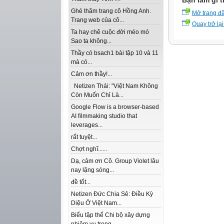
Bạn làm gì t
Ghé thăm trang cô Hồng Anh.
Mở trang đ
Trang web của cô...
Quay trở lại
Ta hay chê cuộc đời méo mó
Sao ta không...
Thầy có bsach1 bài tập 10 và 11
mà có...
Cảm ơn thầy!...
Netizen Thái: "Việt Nam Không
Còn Muốn Chỉ Là...
Google Flow is a browser-based
AI filmmaking studio that
leverages...
rất tuyệt...
Chợt nghĩ......
Dạ, cảm ơn Cô. Group Violet lâu
nay lặng sóng...
đề tốt...
Netizen Đức Chia Sẻ: Điều Kỳ
Diệu Ở Việt Nam...
Biểu tập thể Chi bộ xây dựng