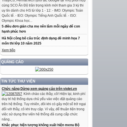
Thầy/Cô, FermatTech (Đối tác Google tại VN) phối hợp
cùng SCO Ấn Độ trân trọng kính mời tham gia 3 kỳ thi
uy tín dành cho HS từ lớp 1 - 12: - IMO: Olympic Toán
Quốc tế. - IEO: Olympic Tiếng Anh Quốc tế. - ISO:
Olympic Khoa học...
5 điều đơn giản cha mẹ nên làm mỗi ngày để con
hạnh phúc hơn
Hà Nội công bố cấu trúc định dạng đề minh họa 7
môn thi lớp 10 năm 2025
Xem tiếp
QUẢNG CÁO
TIN TỨC THƯ VIỆN
Chức năng Dừng xem quảng cáo trên violet.vn
Kính chào các thầy, cô! Hiện tại, kinh phí
duy trì hệ thống dựa chủ yếu vào việc đặt quảng cáo
trên hệ thống. Tuy nhiên, đôi khi có gây một số trở ngại
đối với thầy, cô khi truy cập. Vì vậy, để thuận tiện trong
việc sử dụng thư viện hệ thống đã cung cấp chức
năng...
Khắc phục hiện tượng không xuất hiện menu Bộ