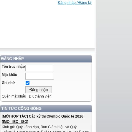
Đăng nhập / Đăng ký
ĐĂNG NHẬP
Tên truy nhập
Mật khẩu
Ghi nhớ
Quên mật khẩu
ĐK thành viên
TIN TỨC CỘNG ĐỒNG
[MỜI HỢP TÁC] Các kỳ thi Olympic Quốc tế 2026
(IMO - IEO - ISO)
Kính gửi Quý Lãnh đạo, Ban Giám hiệu và Quý