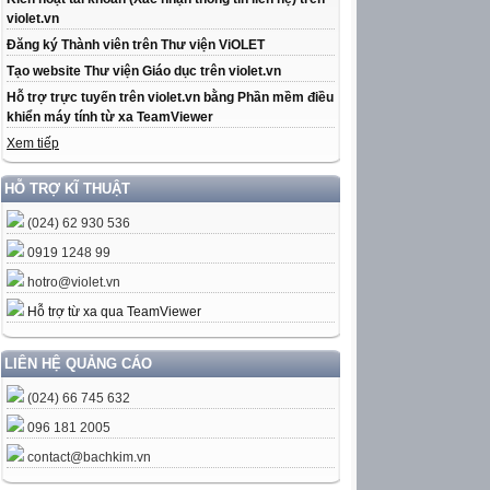
violet.vn
Đăng ký Thành viên trên Thư viện ViOLET
Tạo website Thư viện Giáo dục trên violet.vn
Hỗ trợ trực tuyến trên violet.vn bằng Phần mềm điều
khiển máy tính từ xa TeamViewer
Xem tiếp
HỖ TRỢ KĨ THUẬT
(024) 62 930 536
0919 1248 99
hotro@violet.vn
Hỗ trợ từ xa qua TeamViewer
LIÊN HỆ QUẢNG CÁO
(024) 66 745 632
096 181 2005
contact@bachkim.vn