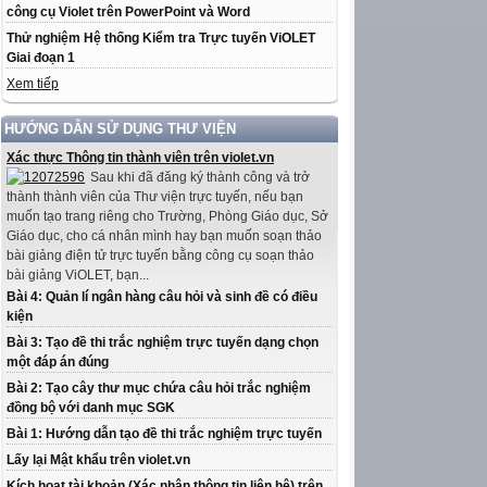
công cụ Violet trên PowerPoint và Word
Thử nghiệm Hệ thống Kiểm tra Trực tuyến ViOLET
Giai đoạn 1
Xem tiếp
HƯỚNG DẪN SỬ DỤNG THƯ VIỆN
Xác thực Thông tin thành viên trên violet.vn
Sau khi đã đăng ký thành công và trở
thành thành viên của Thư viện trực tuyến, nếu bạn
muốn tạo trang riêng cho Trường, Phòng Giáo dục, Sở
Giáo dục, cho cá nhân mình hay bạn muốn soạn thảo
bài giảng điện tử trực tuyến bằng công cụ soạn thảo
bài giảng ViOLET, bạn...
Bài 4: Quản lí ngân hàng câu hỏi và sinh đề có điều
kiện
Bài 3: Tạo đề thi trắc nghiệm trực tuyến dạng chọn
một đáp án đúng
Bài 2: Tạo cây thư mục chứa câu hỏi trắc nghiệm
đồng bộ với danh mục SGK
Bài 1: Hướng dẫn tạo đề thi trắc nghiệm trực tuyến
Lấy lại Mật khẩu trên violet.vn
Kích hoạt tài khoản (Xác nhận thông tin liên hệ) trên