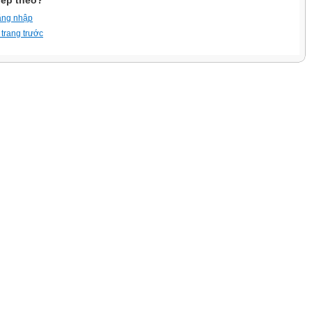
iếp theo?
ăng nhập
 trang trước