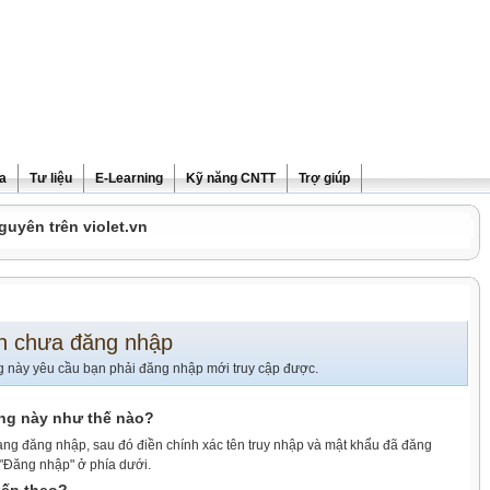
ra
Tư liệu
E-Learning
Kỹ năng CNTT
Trợ giúp
guyên trên violet.vn
n chưa đăng nhập
g này yêu cầu bạn phải đăng nhập mới truy cập được.
ang này như thế nào?
ang đăng nhập, sau đó điền chính xác tên truy nhập và mật khẩu đã đăng
 "Đăng nhập" ở phía dưới.