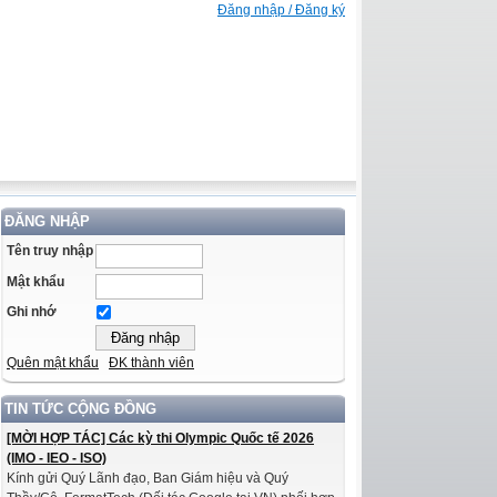
Đăng nhập / Đăng ký
ĐĂNG NHẬP
Tên truy nhập
Mật khẩu
Ghi nhớ
Quên mật khẩu
ĐK thành viên
TIN TỨC CỘNG ĐỒNG
[MỜI HỢP TÁC] Các kỳ thi Olympic Quốc tế 2026
(IMO - IEO - ISO)
Kính gửi Quý Lãnh đạo, Ban Giám hiệu và Quý