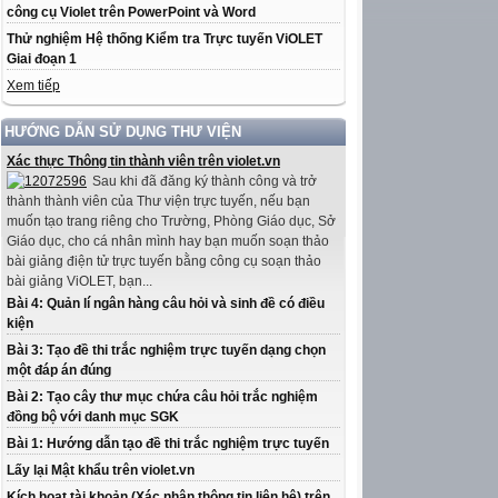
công cụ Violet trên PowerPoint và Word
Thử nghiệm Hệ thống Kiểm tra Trực tuyến ViOLET
Giai đoạn 1
Xem tiếp
HƯỚNG DẪN SỬ DỤNG THƯ VIỆN
Xác thực Thông tin thành viên trên violet.vn
Sau khi đã đăng ký thành công và trở
thành thành viên của Thư viện trực tuyến, nếu bạn
muốn tạo trang riêng cho Trường, Phòng Giáo dục, Sở
Giáo dục, cho cá nhân mình hay bạn muốn soạn thảo
bài giảng điện tử trực tuyến bằng công cụ soạn thảo
bài giảng ViOLET, bạn...
Bài 4: Quản lí ngân hàng câu hỏi và sinh đề có điều
kiện
Bài 3: Tạo đề thi trắc nghiệm trực tuyến dạng chọn
một đáp án đúng
Bài 2: Tạo cây thư mục chứa câu hỏi trắc nghiệm
đồng bộ với danh mục SGK
Bài 1: Hướng dẫn tạo đề thi trắc nghiệm trực tuyến
Lấy lại Mật khẩu trên violet.vn
Kích hoạt tài khoản (Xác nhận thông tin liên hệ) trên