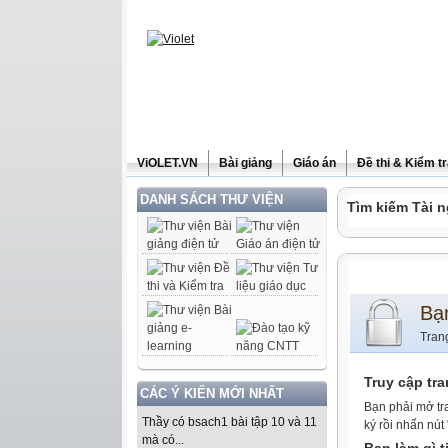
ViOLET.VN
Bài giảng
Giáo án
Đề thi & Kiểm t
DANH SÁCH THƯ VIỆN
Tìm kiếm Tài n
Bạ
Tran
Truy cập tr
CÁC Ý KIẾN MỚI NHẤT
Bạn phải mở tr
Thầy có bsach1 bài tập 10 và 11
ký rồi nhấn nút
mà có...