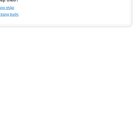
iếp theo?
ăng nhập
 trang trước