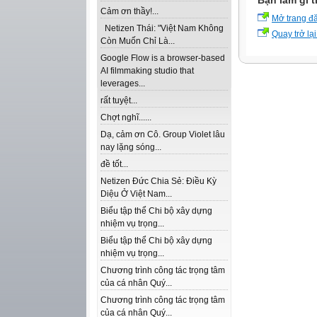
Bạn làm gì t
Cảm ơn thầy!...
Mở trang đ
Netizen Thái: "Việt Nam Không
Quay trở lại
Còn Muốn Chỉ Là...
Google Flow is a browser-based
AI filmmaking studio that
leverages...
rất tuyệt...
Chợt nghĩ......
Dạ, cảm ơn Cô. Group Violet lâu
nay lặng sóng...
đề tốt...
Netizen Đức Chia Sẻ: Điều Kỳ
Diệu Ở Việt Nam...
Biểu tập thể Chi bộ xây dựng
nhiệm vụ trọng...
Biểu tập thể Chi bộ xây dựng
nhiệm vụ trọng...
Chương trình công tác trọng tâm
của cá nhân Quý...
Chương trình công tác trọng tâm
của cá nhân Quý...