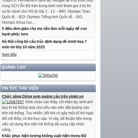
Thầy/Cô, FermatTech (Đối tác Google tại VN) phối hợp
cùng SCO Ấn Độ trân trọng kính mời tham gia 3 kỳ thi
uy tín dành cho HS từ lớp 1 - 12: - IMO: Olympic Toán
Quốc tế. - IEO: Olympic Tiếng Anh Quốc tế. - ISO:
Olympic Khoa học...
5 điều đơn giản cha mẹ nên làm mỗi ngày để con
hạnh phúc hơn
Hà Nội công bố cấu trúc định dạng đề minh họa 7
môn thi lớp 10 năm 2025
Xem tiếp
QUẢNG CÁO
TIN TỨC THƯ VIỆN
Chức năng Dừng xem quảng cáo trên violet.vn
Kính chào các thầy, cô! Hiện tại, kinh phí
duy trì hệ thống dựa chủ yếu vào việc đặt quảng cáo
trên hệ thống. Tuy nhiên, đôi khi có gây một số trở ngại
đối với thầy, cô khi truy cập. Vì vậy, để thuận tiện trong
việc sử dụng thư viện hệ thống đã cung cấp chức
năng...
Khắc phục hiện tượng không xuất hiện menu Bộ