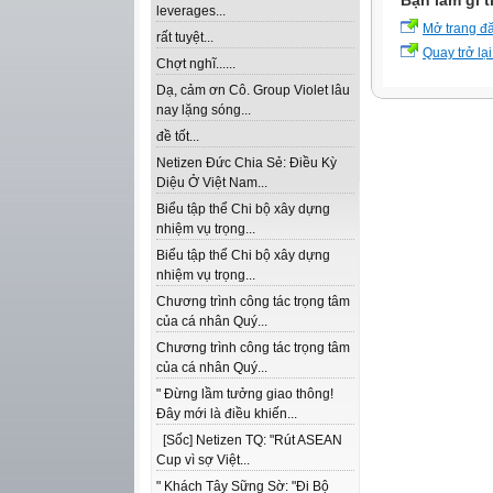
Bạn làm gì t
leverages...
Mở trang đ
rất tuyệt...
Quay trở lại
Chợt nghĩ......
Dạ, cảm ơn Cô. Group Violet lâu
nay lặng sóng...
đề tốt...
Netizen Đức Chia Sẻ: Điều Kỳ
Diệu Ở Việt Nam...
Biểu tập thể Chi bộ xây dựng
nhiệm vụ trọng...
Biểu tập thể Chi bộ xây dựng
nhiệm vụ trọng...
Chương trình công tác trọng tâm
của cá nhân Quý...
Chương trình công tác trọng tâm
của cá nhân Quý...
" Đừng lầm tưởng giao thông!
Đây mới là điều khiến...
[Sốc] Netizen TQ: "Rút ASEAN
Cup vì sợ Việt...
" Khách Tây Sững Sờ: "Đi Bộ