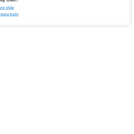
iếp theo?
ăng nhập
 trang trước