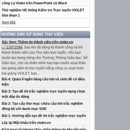
công cụ Violet trên PowerPoint và Word
Thử nghiệm Hệ thống Kiểm tra Trực tuyến ViOLET
Giai đoạn 1
Xem tiếp
HƯỚNG DẪN SỬ DỤNG THƯ VIỆN
Xác thực Thông tin thành viên trên violet.vn
Sau khi đã đăng ký thành công và trở
thành thành viên của Thư viện trực tuyến, nếu bạn
muốn tạo trang riêng cho Trường, Phòng Giáo dục, Sở
Giáo dục, cho cá nhân mình hay bạn muốn soạn thảo
bài giảng điện tử trực tuyến bằng công cụ soạn thảo
bài giảng ViOLET, bạn...
Bài 4: Quản lí ngân hàng câu hỏi và sinh đề có điều
kiện
Bài 3: Tạo đề thi trắc nghiệm trực tuyến dạng chọn
một đáp án đúng
Bài 2: Tạo cây thư mục chứa câu hỏi trắc nghiệm
đồng bộ với danh mục SGK
Bài 1: Hướng dẫn tạo đề thi trắc nghiệm trực tuyến
Lấy lại Mật khẩu trên violet.vn
Kích hoạt tài khoản (Xác nhận thông tin liên hệ) trên