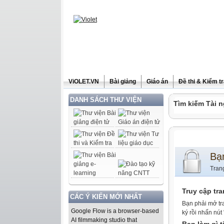
ViOLET.VN
Bài giảng
Giáo án
Đề thi & Kiểm t
DANH SÁCH THƯ VIỆN
Tìm kiếm Tài n
Bạ
Tran
Truy cập tr
CÁC Ý KIẾN MỚI NHẤT
Bạn phải mở tr
Google Flow is a browser-based
ký rồi nhấn nút
AI filmmaking studio that