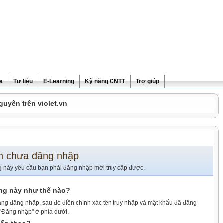
ra
Tư liệu
E-Learning
Kỹ năng CNTT
Trợ giúp
guyên trên violet.vn
n chưa đăng nhập
g này yêu cầu bạn phải đăng nhập mới truy cập được.
ang này như thế nào?
ang đăng nhập, sau đó điền chính xác tên truy nhập và mật khẩu đã đăng
 "Đăng nhập" ở phía dưới.