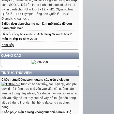
Thầy/Cô, FermatTech (Đối tác Google tại VN) phối hợp
cùng SCO Ấn Độ trân trọng kính mời tham gia 3 kỳ thi
uy tín dành cho HS từ lớp 1 - 12: - IMO: Olympic Toán
Quốc tế. - IEO: Olympic Tiếng Anh Quốc tế. - ISO:
Olympic Khoa học...
5 điều đơn giản cha mẹ nên làm mỗi ngày để con
hạnh phúc hơn
Hà Nội công bố cấu trúc định dạng đề minh họa 7
môn thi lớp 10 năm 2025
Xem tiếp
QUẢNG CÁO
TIN TỨC THƯ VIỆN
Chức năng Dừng xem quảng cáo trên violet.vn
Kính chào các thầy, cô! Hiện tại, kinh phí
duy trì hệ thống dựa chủ yếu vào việc đặt quảng cáo
trên hệ thống. Tuy nhiên, đôi khi có gây một số trở ngại
đối với thầy, cô khi truy cập. Vì vậy, để thuận tiện trong
việc sử dụng thư viện hệ thống đã cung cấp chức
năng...
Khắc phục hiện tượng không xuất hiện menu Bộ