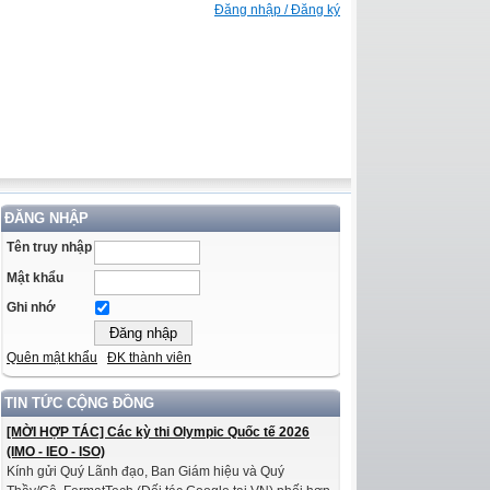
Đăng nhập / Đăng ký
ĐĂNG NHẬP
Tên truy nhập
Mật khẩu
Ghi nhớ
Quên mật khẩu
ĐK thành viên
TIN TỨC CỘNG ĐỒNG
[MỜI HỢP TÁC] Các kỳ thi Olympic Quốc tế 2026
(IMO - IEO - ISO)
Kính gửi Quý Lãnh đạo, Ban Giám hiệu và Quý