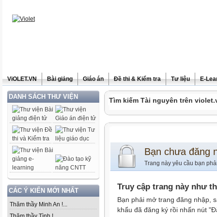
ViOLET.VN
Bài giảng
Giáo án
Đề thi & Kiểm tra
Tư liệu
E-Lea
DANH SÁCH THƯ VIỆN
Tìm kiếm Tài nguyên trên violet.
Bạn chưa đăng 
Trang này yêu cầu bạn phả
Truy cập trang này như t
CÁC Ý KIẾN MỚI NHẤT
Bạn phải mở trang đăng nhập, s
Thăm thầy Minh An !...
khẩu đã đăng ký rồi nhấn nút "Đ
Thăm thầy Tình !...