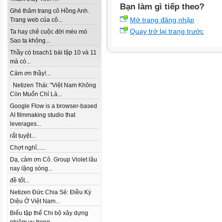
Bạn làm gì tiếp theo?
Ghé thăm trang cô Hồng Anh.
Mở trang đăng nhập
Trang web của cô...
Quay trở lại trang trước
Ta hay chê cuộc đời méo mó
Sao ta không...
Thầy có bsach1 bài tập 10 và 11
mà có...
Cảm ơn thầy!...
Netizen Thái: "Việt Nam Không
Còn Muốn Chỉ Là...
Google Flow is a browser-based
AI filmmaking studio that
leverages...
rất tuyệt...
Chợt nghĩ......
Dạ, cảm ơn Cô. Group Violet lâu
nay lặng sóng...
đề tốt...
Netizen Đức Chia Sẻ: Điều Kỳ
Diệu Ở Việt Nam...
Biểu tập thể Chi bộ xây dựng