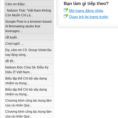
Bạn làm gì tiếp theo?
Cảm ơn thầy!...
Mở trang đăng nhập
Netizen Thái: "Việt Nam Không
Còn Muốn Chỉ Là...
Quay trở lại trang trước
Google Flow is a browser-based
AI filmmaking studio that
leverages...
rất tuyệt...
Chợt nghĩ......
Dạ, cảm ơn Cô. Group Violet lâu
nay lặng sóng...
đề tốt...
Netizen Đức Chia Sẻ: Điều Kỳ
Diệu Ở Việt Nam...
Biểu tập thể Chi bộ xây dựng
nhiệm vụ trọng...
Biểu tập thể Chi bộ xây dựng
nhiệm vụ trọng...
Chương trình công tác trọng tâm
của cá nhân Quý...
Chương trình công tác trọng tâm
của cá nhân Quý...