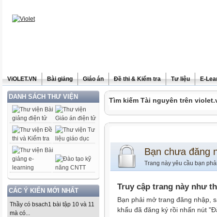
ViOLET.VN
Bài giảng
Giáo án
Đề thi & Kiểm tra
Tư liệu
E-Lea
DANH SÁCH THƯ VIỆN
Tìm kiếm Tài nguyên trên violet.
Bạn chưa đăng 
Trang này yêu cầu bạn phả
Truy cập trang này như t
CÁC Ý KIẾN MỚI NHẤT
Bạn phải mở trang đăng nhập, s
Thầy có bsach1 bài tập 10 và 11
khẩu đã đăng ký rồi nhấn nút "Đ
mà có...