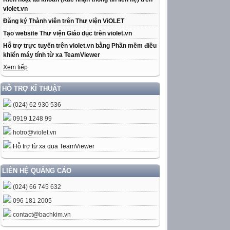
violet.vn
Đăng ký Thành viên trên Thư viện ViOLET
Tạo website Thư viện Giáo dục trên violet.vn
Hỗ trợ trực tuyến trên violet.vn bằng Phần mềm điều
khiển máy tính từ xa TeamViewer
Xem tiếp
HỖ TRỢ KĨ THUẬT
(024) 62 930 536
0919 1248 99
hotro@violet.vn
Hỗ trợ từ xa qua TeamViewer
LIÊN HỆ QUẢNG CÁO
(024) 66 745 632
096 181 2005
contact@bachkim.vn