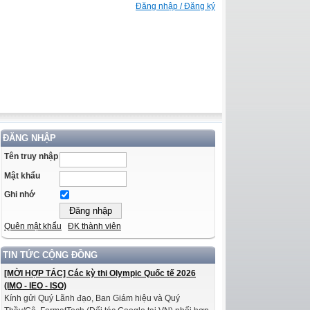
Đăng nhập / Đăng ký
ĐĂNG NHẬP
Tên truy nhập
Mật khẩu
Ghi nhớ
Quên mật khẩu
ĐK thành viên
TIN TỨC CỘNG ĐỒNG
[MỜI HỢP TÁC] Các kỳ thi Olympic Quốc tế 2026
(IMO - IEO - ISO)
Kính gửi Quý Lãnh đạo, Ban Giám hiệu và Quý