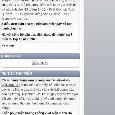
Thầy/Cô, FermatTech (Đối tác Google tại VN) phối hợp
cùng SCO Ấn Độ trân trọng kính mời tham gia 3 kỳ thi
uy tín dành cho HS từ lớp 1 - 12: - IMO: Olympic Toán
Quốc tế. - IEO: Olympic Tiếng Anh Quốc tế. - ISO:
Olympic Khoa học...
5 điều đơn giản cha mẹ nên làm mỗi ngày để con
hạnh phúc hơn
Hà Nội công bố cấu trúc định dạng đề minh họa 7
môn thi lớp 10 năm 2025
Xem tiếp
QUẢNG CÁO
TIN TỨC THƯ VIỆN
Chức năng Dừng xem quảng cáo trên violet.vn
Kính chào các thầy, cô! Hiện tại, kinh phí
duy trì hệ thống dựa chủ yếu vào việc đặt quảng cáo
trên hệ thống. Tuy nhiên, đôi khi có gây một số trở ngại
đối với thầy, cô khi truy cập. Vì vậy, để thuận tiện trong
việc sử dụng thư viện hệ thống đã cung cấp chức
năng...
Khắc phục hiện tượng không xuất hiện menu Bộ