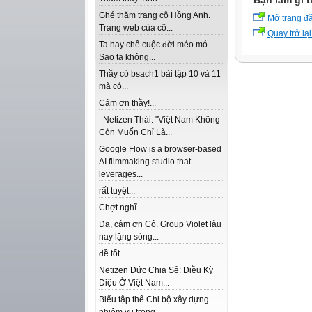
Bạn làm gì t
Ghé thăm trang cô Hồng Anh.
Mở trang đ
Trang web của cô...
Quay trở lại
Ta hay chê cuộc đời méo mó
Sao ta không...
Thầy có bsach1 bài tập 10 và 11
mà có...
Cảm ơn thầy!...
Netizen Thái: "Việt Nam Không
Còn Muốn Chỉ Là...
Google Flow is a browser-based
AI filmmaking studio that
leverages...
rất tuyệt...
Chợt nghĩ......
Dạ, cảm ơn Cô. Group Violet lâu
nay lặng sóng...
đề tốt...
Netizen Đức Chia Sẻ: Điều Kỳ
Diệu Ở Việt Nam...
Biểu tập thể Chi bộ xây dựng