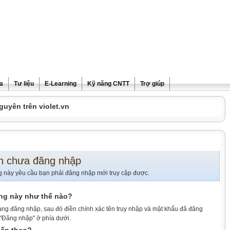
ra
Tư liệu
E-Learning
Kỹ năng CNTT
Trợ giúp
guyên trên violet.vn
n chưa đăng nhập
g này yêu cầu bạn phải đăng nhập mới truy cập được.
ang này như thế nào?
ang đăng nhập, sau đó điền chính xác tên truy nhập và mật khẩu đã đăng
 "Đăng nhập" ở phía dưới.