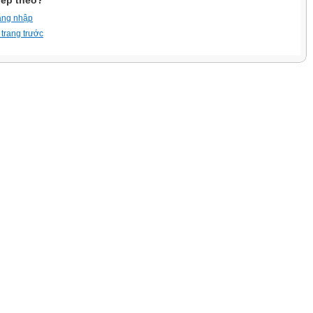
iếp theo?
ăng nhập
 trang trước