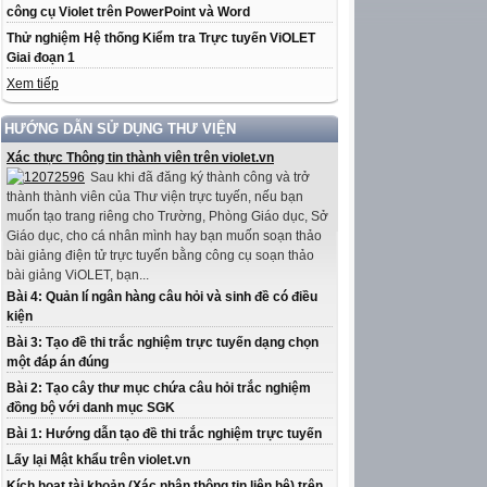
công cụ Violet trên PowerPoint và Word
Thử nghiệm Hệ thống Kiểm tra Trực tuyến ViOLET
Giai đoạn 1
Xem tiếp
HƯỚNG DẪN SỬ DỤNG THƯ VIỆN
Xác thực Thông tin thành viên trên violet.vn
Sau khi đã đăng ký thành công và trở
thành thành viên của Thư viện trực tuyến, nếu bạn
muốn tạo trang riêng cho Trường, Phòng Giáo dục, Sở
Giáo dục, cho cá nhân mình hay bạn muốn soạn thảo
bài giảng điện tử trực tuyến bằng công cụ soạn thảo
bài giảng ViOLET, bạn...
Bài 4: Quản lí ngân hàng câu hỏi và sinh đề có điều
kiện
Bài 3: Tạo đề thi trắc nghiệm trực tuyến dạng chọn
một đáp án đúng
Bài 2: Tạo cây thư mục chứa câu hỏi trắc nghiệm
đồng bộ với danh mục SGK
Bài 1: Hướng dẫn tạo đề thi trắc nghiệm trực tuyến
Lấy lại Mật khẩu trên violet.vn
Kích hoạt tài khoản (Xác nhận thông tin liên hệ) trên