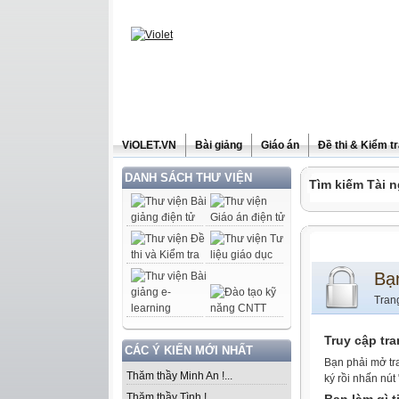
ViOLET.VN
Bài giảng
Giáo án
Đề thi & Kiểm t
DANH SÁCH THƯ VIỆN
Tìm kiếm Tài n
Bạ
Tran
Truy cập tr
CÁC Ý KIẾN MỚI NHẤT
Bạn phải mở tr
Thăm thầy Minh An !...
ký rồi nhấn nút
Thăm thầy Tình !...