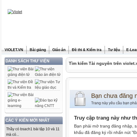
ViOLET.VN
Bài giảng
Giáo án
Đề thi & Kiểm tra
Tư liệu
E-Lea
DANH SÁCH THƯ VIỆN
Tìm kiếm Tài nguyên trên violet.
Bạn chưa đăng 
Trang này yêu cầu bạn phả
Truy cập trang này như t
CÁC Ý KIẾN MỚI NHẤT
Bạn phải mở trang đăng nhập, s
Thầy có bsach1 bài tập 10 và 11
khẩu đã đăng ký rồi nhấn nút "Đ
mà có...