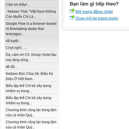
Bạn làm gì tiếp theo?
Cảm ơn thầy!...
Mở trang đăng nhập
Netizen Thái: "Việt Nam Không
Còn Muốn Chỉ Là...
Quay trở lại trang trước
Google Flow is a browser-based
AI filmmaking studio that
leverages...
rất tuyệt...
Chợt nghĩ......
Dạ, cảm ơn Cô. Group Violet lâu
nay lặng sóng...
đề tốt...
Netizen Đức Chia Sẻ: Điều Kỳ
Diệu Ở Việt Nam...
Biểu tập thể Chi bộ xây dựng
nhiệm vụ trọng...
Biểu tập thể Chi bộ xây dựng
nhiệm vụ trọng...
Chương trình công tác trọng tâm
của cá nhân Quý...
Chương trình công tác trọng tâm
của cá nhân Quý...