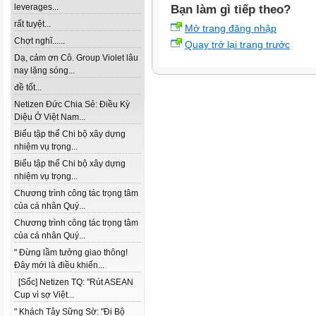
leverages...
Bạn làm gì tiếp theo?
rất tuyệt...
Mở trang đăng nhập
Chợt nghĩ......
Quay trở lại trang trước
Dạ, cảm ơn Cô. Group Violet lâu
nay lặng sóng...
đề tốt...
Netizen Đức Chia Sẻ: Điều Kỳ
Diệu Ở Việt Nam...
Biểu tập thể Chi bộ xây dựng
nhiệm vụ trọng...
Biểu tập thể Chi bộ xây dựng
nhiệm vụ trọng...
Chương trình công tác trọng tâm
của cá nhân Quý...
Chương trình công tác trọng tâm
của cá nhân Quý...
" Đừng lầm tưởng giao thông!
Đây mới là điều khiến...
[Sốc] Netizen TQ: "Rút ASEAN
Cup vì sợ Việt...
" Khách Tây Sững Sờ: "Đi Bộ