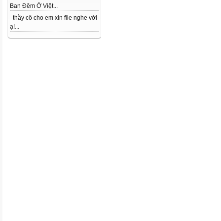
Ban Đêm Ở Việt...
thầy cô cho em xin file nghe với
ạ!...