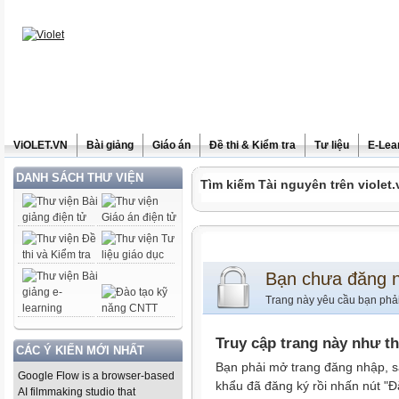
ViOLET.VN
Bài giảng
Giáo án
Đề thi & Kiểm tra
Tư liệu
E-Lea
DANH SÁCH THƯ VIỆN
Tìm kiếm Tài nguyên trên violet.
Bạn chưa đăng 
Trang này yêu cầu bạn phả
Truy cập trang này như t
CÁC Ý KIẾN MỚI NHẤT
Bạn phải mở trang đăng nhập, s
Google Flow is a browser-based
khẩu đã đăng ký rồi nhấn nút "Đ
AI filmmaking studio that