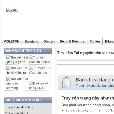
ViOLET.VN
Bài giảng
Giáo án
Đề thi & Kiểm tra
Tư liệu
E-Lea
DANH SÁCH THƯ VIỆN
Tìm kiếm Tài nguyên trên violet.
Bạn chưa đăng 
Trang này yêu cầu bạn phả
Truy cập trang này như t
CÁC Ý KIẾN MỚI NHẤT
Bạn phải mở trang đăng nhập, s
Thăm thầy Minh An !...
khẩu đã đăng ký rồi nhấn nút "Đ
Thăm thầy Tình !...