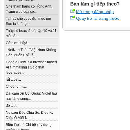
Bạn làm gì tiếp theo?
Ghé thăm trang cô Hồng Anh.
Mở trang đăng nhập
Trang web của cô...
Quay trở lại trang trước
Ta hay chê cuộc đời méo mó
Sao ta không...
Thầy có bsach1 bài tập 10 và 11
mà có...
Cảm ơn thầy!...
Netizen Thái: "Việt Nam Không
Còn Muốn Chỉ Là...
Google Flow is a browser-based
AI filmmaking studio that
leverages...
rất tuyệt...
Chợt nghĩ......
Dạ, cảm ơn Cô. Group Violet lâu
nay lặng sóng...
đề tốt...
Netizen Đức Chia Sẻ: Điều Kỳ
Diệu Ở Việt Nam...
Biểu tập thể Chi bộ xây dựng