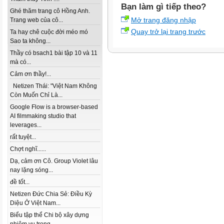
Bạn làm gì tiếp theo?
Ghé thăm trang cô Hồng Anh.
Mở trang đăng nhập
Trang web của cô...
Quay trở lại trang trước
Ta hay chê cuộc đời méo mó
Sao ta không...
Thầy có bsach1 bài tập 10 và 11
mà có...
Cảm ơn thầy!...
Netizen Thái: "Việt Nam Không
Còn Muốn Chỉ Là...
Google Flow is a browser-based
AI filmmaking studio that
leverages...
rất tuyệt...
Chợt nghĩ......
Dạ, cảm ơn Cô. Group Violet lâu
nay lặng sóng...
đề tốt...
Netizen Đức Chia Sẻ: Điều Kỳ
Diệu Ở Việt Nam...
Biểu tập thể Chi bộ xây dựng