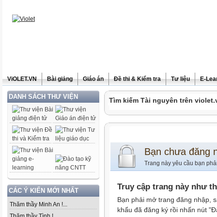
ViOLET.VN
Bài giảng
Giáo án
Đề thi & Kiểm tra
Tư liệu
E-Lea
DANH SÁCH THƯ VIỆN
Tìm kiếm Tài nguyên trên violet.
Bạn chưa đăng 
Trang này yêu cầu bạn phả
Truy cập trang này như t
CÁC Ý KIẾN MỚI NHẤT
Bạn phải mở trang đăng nhập, s
Thăm thầy Minh An !...
khẩu đã đăng ký rồi nhấn nút "Đ
Thăm thầy Tình !...