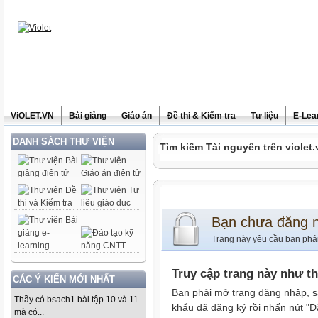
ViOLET.VN
Bài giảng
Giáo án
Đề thi & Kiểm tra
Tư liệu
E-Lea
DANH SÁCH THƯ VIỆN
Tìm kiếm Tài nguyên trên violet.
Bạn chưa đăng 
Trang này yêu cầu bạn phả
Truy cập trang này như t
CÁC Ý KIẾN MỚI NHẤT
Bạn phải mở trang đăng nhập, s
Thầy có bsach1 bài tập 10 và 11
khẩu đã đăng ký rồi nhấn nút "Đ
mà có...