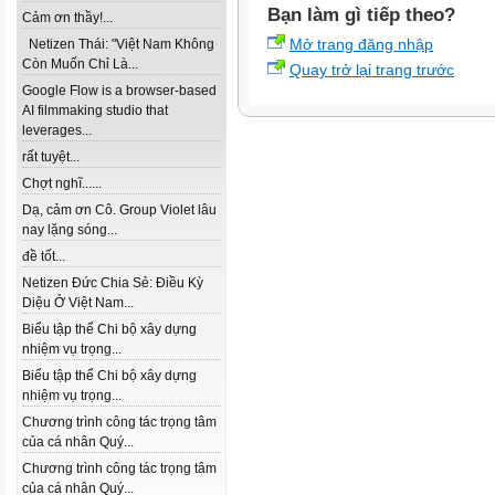
Bạn làm gì tiếp theo?
Cảm ơn thầy!...
Mở trang đăng nhập
Netizen Thái: "Việt Nam Không
Còn Muốn Chỉ Là...
Quay trở lại trang trước
Google Flow is a browser-based
AI filmmaking studio that
leverages...
rất tuyệt...
Chợt nghĩ......
Dạ, cảm ơn Cô. Group Violet lâu
nay lặng sóng...
đề tốt...
Netizen Đức Chia Sẻ: Điều Kỳ
Diệu Ở Việt Nam...
Biểu tập thể Chi bộ xây dựng
nhiệm vụ trọng...
Biểu tập thể Chi bộ xây dựng
nhiệm vụ trọng...
Chương trình công tác trọng tâm
của cá nhân Quý...
Chương trình công tác trọng tâm
của cá nhân Quý...