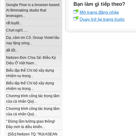
Bạn làm gì tiếp theo?
Google Flow is a browser-based
AI filmmaking studio that
Mở trang đăng nhập
leverages...
Quay trở lại trang trước
rất tuyệt...
Chợt nghĩ......
Dạ, cảm ơn Cô. Group Violet lâu
nay lặng sóng...
đề tốt...
Netizen Đức Chia Sẻ: Điều Kỳ
Diệu Ở Việt Nam...
Biểu tập thể Chi bộ xây dựng
nhiệm vụ trọng...
Biểu tập thể Chi bộ xây dựng
nhiệm vụ trọng...
Chương trình công tác trọng tâm
của cá nhân Quý...
Chương trình công tác trọng tâm
của cá nhân Quý...
" Đừng lầm tưởng giao thông!
Đây mới là điều khiến...
[Sốc] Netizen TQ: "Rút ASEAN