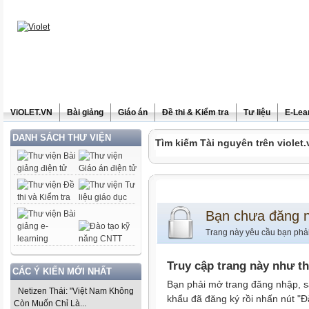
ViOLET.VN
Bài giảng
Giáo án
Đề thi & Kiểm tra
Tư liệu
E-Lea
DANH SÁCH THƯ VIỆN
Tìm kiếm Tài nguyên trên violet.
Bạn chưa đăng 
Trang này yêu cầu bạn phả
Truy cập trang này như t
CÁC Ý KIẾN MỚI NHẤT
Bạn phải mở trang đăng nhập, s
Netizen Thái: "Việt Nam Không
khẩu đã đăng ký rồi nhấn nút "Đ
Còn Muốn Chỉ Là...