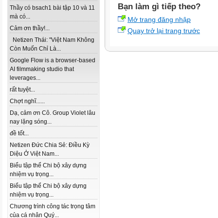
Bạn làm gì tiếp theo?
Thầy có bsach1 bài tập 10 và 11
mà có...
Mở trang đăng nhập
Cảm ơn thầy!...
Quay trở lại trang trước
Netizen Thái: "Việt Nam Không
Còn Muốn Chỉ Là...
Google Flow is a browser-based
AI filmmaking studio that
leverages...
rất tuyệt...
Chợt nghĩ......
Dạ, cảm ơn Cô. Group Violet lâu
nay lặng sóng...
đề tốt...
Netizen Đức Chia Sẻ: Điều Kỳ
Diệu Ở Việt Nam...
Biểu tập thể Chi bộ xây dựng
nhiệm vụ trọng...
Biểu tập thể Chi bộ xây dựng
nhiệm vụ trọng...
Chương trình công tác trọng tâm
của cá nhân Quý...