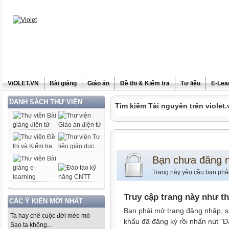
ViOLET.VN
Bài giảng
Giáo án
Đề thi & Kiểm tra
Tư liệu
E-Lea
DANH SÁCH THƯ VIỆN
Tìm kiếm Tài nguyên trên violet.
Bạn chưa đăng 
Trang này yêu cầu bạn phả
Truy cập trang này như t
CÁC Ý KIẾN MỚI NHẤT
Bạn phải mở trang đăng nhập, s
Ta hay chê cuộc đời méo mó
khẩu đã đăng ký rồi nhấn nút "Đ
Sao ta không...